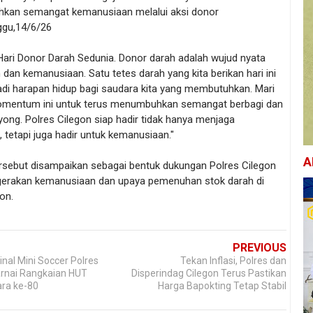
an semangat kemanusiaan melalui aksi donor
ggu,14/6/26
Hari Donor Darah Sedunia. Donor darah adalah wujud nyata
 dan kemanusiaan. Satu tetes darah yang kita berikan hari ini
adi harapan hidup bagi saudara kita yang membutuhkan. Mari
omentum ini untuk terus menumbuhkan semangat berbagi dan
ong. Polres Cilegon siap hadir tidak hanya menjaga
tetapi juga hadir untuk kemanusiaan."
A
rsebut disampaikan sebagai bentuk dukungan Polres Cilegon
gerakan kemanusiaan dan upaya pemenuhan stok darah di
on.
PREVIOUS
nal Mini Soccer Polres
Tekan Inflasi, Polres dan
rnai Rangkaian HUT
Disperindag Cilegon Terus Pastikan
ra ke-80
Harga Bapokting Tetap Stabil