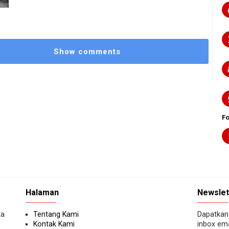
Show comments
F
Halaman
Newslet
ta
Tentang Kami
Dapatkan 
Kontak Kami
inbox ema