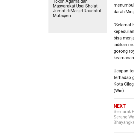
Tokoh Agama dan
menumbuhk
Masyarakat Usai Sholat
Jumat di Masjid Raudotul
darah.Min
Mutaqien
"Selamat 
kepedulian
bisa menj
jadikan m
gotong roy
keamanan, 
Ucapan te
terhadap 
Kota Cileg
(Wie)
NEXT
Semarak Fi
Serang Wa
Bhayangka