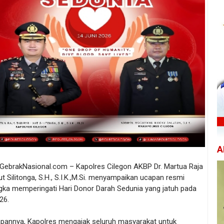
A
/ GebrakNasional.com – Kapolres Cilegon AKBP Dr. Martua Raja
ut Silitonga, S.H., S.I.K.,M.Si. menyampaikan ucapan resmi
gka memperingati Hari Donor Darah Sedunia yang jatuh pada
26.
pannya, Kapolres mengajak seluruh masyarakat untuk