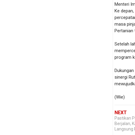
Menteri I
Ke depan,
percepata
masa pinj
Pertanian 
Setelah la
memperce
program k
Dukungan a
sinergi R
mewujudkan
(Wie)
NEXT
Pastikan 
Berjalan, 
Langsung