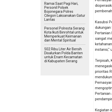
Pemasyara
Ramai Saat Pagi Hari,
dioperasi
Personil Polsek
pembenaha
Bojonegara Polres
Cilegon Laksanakan Gatur
Lantas
Kasubsi P
dukungan 
Personel Polresta Serang
Kota Ikuti Binrohtal untuk
Pertanian 
Memperkuat Keimanan
sangat m
dan Mental Spiritual
ketahanan 
502 Ribu Liter Air Bersih
instansi,"
Disalurkan Polda Banten
untuk Enam Kecamatan
Terpisah, 
di Kabupaten Serang
menegaska
prioritas 
mendukung
Pemasyara
mengoptim
Pertanian 
pendamping
Kegiatan 