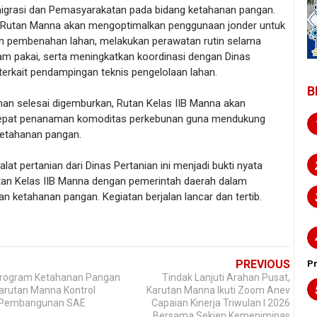
migrasi dan Pemasyarakatan pada bidang ketahanan pangan.
 Rutan Manna akan mengoptimalkan penggunaan jonder untuk
n pembenahan lahan, melakukan perawatan rutin selama
am pakai, serta meningkatkan koordinasi dengan Dinas
terkait pendampingan teknis pengelolaan lahan.
B
han selesai digemburkan, Rutan Kelas IIB Manna akan
pat penanaman komoditas perkebunan guna mendukung
etahanan pangan.
lat pertanian dari Dinas Pertanian ini menjadi bukti nyata
utan Kelas IIB Manna dengan pemerintah daerah dalam
 ketahanan pangan. Kegiatan berjalan lancar dan tertib.
PREVIOUS
P
Program Ketahanan Pangan
Tindak Lanjuti Arahan Pusat,
Karutan Manna Kontrol
Karutan Manna Ikuti Zoom Anev
 Pembangunan SAE
Capaian Kinerja Triwulan I 2026
Bersama Sekjen Kemenimipas