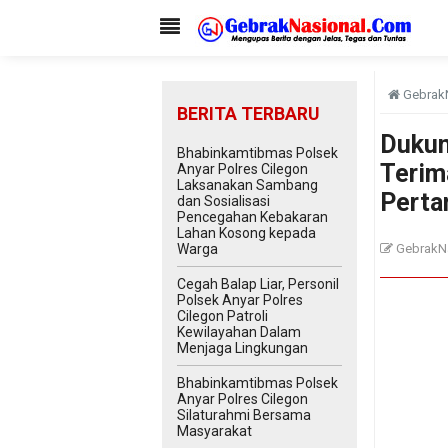
Gebrak
BERITA TERBARU
Dukun
Bhabinkamtibmas Polsek
Terim
Anyar Polres Cilegon
Laksanakan Sambang
Perta
dan Sosialisasi
Pencegahan Kebakaran
Lahan Kosong kepada
Warga
GebrakN
Cegah Balap Liar, Personil
Polsek Anyar Polres
Cilegon Patroli
Kewilayahan Dalam
Menjaga Lingkungan
Bhabinkamtibmas Polsek
Anyar Polres Cilegon
Silaturahmi Bersama
Masyarakat