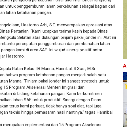
katan pengelola perkebunan. Usai diterima, jonder langsung
kan untuk penggemburan lahan perkebunan sebagai bagian dari
n lahan ketahanan pangan.
engelolaan, Hastomo Arbi, S.E. menyampaikan apresiasi atas
Dinas Pertanian. "Kami ucapkan terima kasih kepada Dinas
Bengkulu Selatan atas dukungan pinjam pakai jonder ini. Alat ini
embantu percepatan penggemburan dan pembenahan lahan
pangan kami di area SAE. Ini wujud sinergi positif antar
 ujar Hastomo.
A
Kepala Rutan Kelas IIB Manna, Hannibal, S.Sos., M.Si.
n bahwa program ketahanan pangan menjadi salah satu
Rutan Manna. "Pinjam pakai jonder ini sangat strategis untuk
 15 Program Akselerasi Menteri Imigrasi dan
katan di bidang ketahanan pangan. Kami berkomitmen
alkan lahan SAE untuk produktif. Sinergi dengan Dinas
akan terus kami perkuat, tidak hanya soal alat, tapi juga
an teknis hingga pemasaran hasil nantinya," tegas Hannibal.
ini merupakan implementasi dari 15 Program Akselerasi