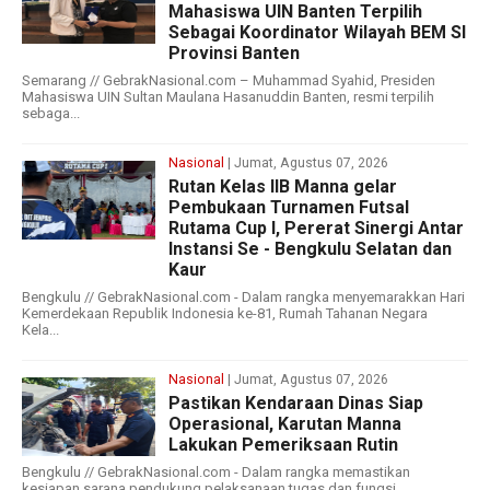
Mahasiswa UIN Banten Terpilih
Sebagai Koordinator Wilayah BEM SI
Provinsi Banten
Semarang // GebrakNasional.com – Muhammad Syahid, Presiden
Mahasiswa UIN Sultan Maulana Hasanuddin Banten, resmi terpilih
sebaga...
Nasional
| Jumat, Agustus 07, 2026
Rutan Kelas IIB Manna gelar
Pembukaan Turnamen Futsal
Rutama Cup I, Pererat Sinergi Antar
Instansi Se - Bengkulu Selatan dan
Kaur
Bengkulu // GebrakNasional.com - Dalam rangka menyemarakkan Hari
Kemerdekaan Republik Indonesia ke-81, Rumah Tahanan Negara
Kela...
Nasional
| Jumat, Agustus 07, 2026
Pastikan Kendaraan Dinas Siap
Operasional, Karutan Manna
Lakukan Pemeriksaan Rutin
Bengkulu // GebrakNasional.com - Dalam rangka memastikan
kesiapan sarana pendukung pelaksanaan tugas dan fungsi