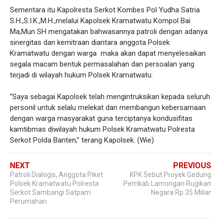
Sementara itu Kapolresta Serkot Kombes Pol Yudha Satria
S.H.,S.I.K.,M.H.,melalui Kapolsek Kramatwatu Kompol Bai
Ma,Mun SH mengatakan bahwasannya patroli dengan adanya
sinergitas dan kemitraan diantara anggota Polsek
Kramatwatu dengan warga maka akan dapat menyelesaikan
segala macam bentuk permasalahan dan persoalan yang
terjadi di wilayah hukum Polsek Kramatwatu.
“Saya sebagai Kapolsek telah mengintruksikan kepada seluruh
personil untuk selalu melekat dan membangun kebersamaan
dengan warga masyarakat guna terciptanya kondusifitas
kamtibmas diwilayah hukum Polsek Kramatwatu Polresta
Serkot Polda Banten,” terang Kapolsek. (Wie)
NEXT
PREVIOUS
Patroli Dialogis, Anggota Piket
KPK Sebut Proyek Gedung
Polsek Kramatwatu Polresta
Pemkab Lamongan Rugikan
Serkot Sambangi Satpam
Negara Rp 35 Miliar
Perumahan