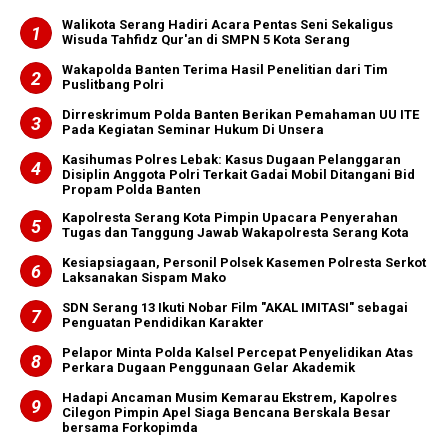
Walikota Serang Hadiri Acara Pentas Seni Sekaligus
Wisuda Tahfidz Qur'an di SMPN 5 Kota Serang
Wakapolda Banten Terima Hasil Penelitian dari Tim
Puslitbang Polri
Dirreskrimum Polda Banten Berikan Pemahaman UU ITE
Pada Kegiatan Seminar Hukum Di Unsera
Kasihumas Polres Lebak: Kasus Dugaan Pelanggaran
Disiplin Anggota Polri Terkait Gadai Mobil Ditangani Bid
Propam Polda Banten
Kapolresta Serang Kota Pimpin Upacara Penyerahan
Tugas dan Tanggung Jawab Wakapolresta Serang Kota
Kesiapsiagaan, Personil Polsek Kasemen Polresta Serkot
Laksanakan Sispam Mako
SDN Serang 13 Ikuti Nobar Film "AKAL IMITASI" sebagai
Penguatan Pendidikan Karakter
Pelapor Minta Polda Kalsel Percepat Penyelidikan Atas
Perkara Dugaan Penggunaan Gelar Akademik
Hadapi Ancaman Musim Kemarau Ekstrem, Kapolres
Cilegon Pimpin Apel Siaga Bencana Berskala Besar
bersama Forkopimda