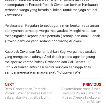
kesempatan ini Personil Polsek Ciwandan berikan Himbauan
terhadap warga yang berada di lokasi untuk menjaga situasi
kamtibmas.
Pelaksanaan Kegiatan tersebut guna memberikan rasa aman
dan nyaman terhadap warga masyarakat. Menghimbau dan
mengingatkan kepada para pemuda ( remaja dan anak – anak
), tokoh pemuda yang sedang nongkrong di lokasi.
Kapolsek Ciwandan Menambahkan Bagi warga masyarakat
yang mengetahui adanya Aksi tindak pidana agar langsung
melapor ke kantor Polsek Ciwandan dan Call Center 110
untuk dilakukan antisipasi sedini mungkin sehingga tidak
sampai meresahkan masyarakat, ”tutupnya. (Wie)
NEXT
PREVIOUS
Demi Pencegahan, Personil
Sitkamtibmas yang Aman,
Polsek Ciwandan Polres Cilegon
Personil Polsek Ciwandan
Laksanakan Patroli Blue Light
Polres Cilegon Tingkatkan
Patroli Malam