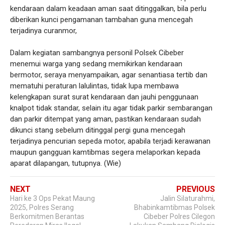
kendaraan dalam keadaan aman saat ditinggalkan, bila perlu
diberikan kunci pengamanan tambahan guna mencegah
terjadinya curanmor,
Dalam kegiatan sambangnya personil Polsek Cibeber
menemui warga yang sedang memikirkan kendaraan
bermotor, seraya menyampaikan, agar senantiasa tertib dan
mematuhi peraturan lalulintas, tidak lupa membawa
kelengkapan surat surat kendaraan dan jauhi penggunaan
knalpot tidak standar, selain itu agar tidak parkir sembarangan
dan parkir ditempat yang aman, pastikan kendaraan sudah
dikunci stang sebelum ditinggal pergi guna mencegah
terjadinya pencurian sepeda motor, apabila terjadi kerawanan
maupun gangguan kamtibmas segera melaporkan kepada
aparat dilapangan, tutupnya. (Wie)
NEXT
PREVIOUS
Hari ke 3 Ops Pekat Maung
Jalin Silaturahmi,
2025, Polres Serang
Bhabinkamtibmas Polsek
Berkomitmen Berantas
Cibeber Polres Cilegon