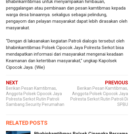
Bhabinkamtibmas untuk menyampaikan himbauan,
penggalangan atau pembinaan dan pesan kamtibmas kepada
warga desa binaannya. sekaligus sebagai pelindung,
pengayom dan pelayan masyarakat dapat lebih dirasakan oleh
masyarakat.
“Dengan di laksanakan kegiatan Patroli dialogis tersebut oleh
bhabinkamtibmas Polsek Cipocok Jaya Polresta Serkot bisa
mendapatkan informasi dari masyarakat mengenai keadaan
Keamanan dan ketertiban masyarakat,” ungkap Kapolsek
Cipocok Jaya. (Wie)
NEXT
PREVIOUS
Berikan Pesan Kamtibmas,
Berikan Pesan Kamtibmas,
Anggota Polsek Cipocok Jaya
Anggota Polsek Cipocok Jaya
Polresta Serkot Rutin Patroli
Polresta Serkot Rutin Patroli Di
Sambang Security Perumahan
SPBU
RELATED POSTS
Bhabinkamtibmas Polsek Cinangka Bersama