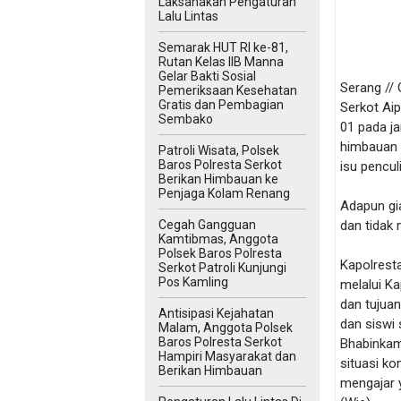
Laksanakan Pengaturan
Lalu Lintas
Semarak HUT RI ke-81,
Rutan Kelas IIB Manna
Gelar Bakti Sosial
Serang //
Pemeriksaan Kesehatan
Gratis dan Pembagian
Serkot Ai
Sembako
01 pada ja
himbauan s
Patroli Wisata, Polsek
Baros Polresta Serkot
isu pencul
Berikan Himbauan ke
Penjaga Kolam Renang
Adapun gia
Cegah Gangguan
dan tidak
Kamtibmas, Anggota
Polsek Baros Polresta
Kapolrest
Serkot Patroli Kunjungi
Pos Kamling
melalui K
dan tujuan
Antisipasi Kejahatan
dan siswi 
Malam, Anggota Polsek
Baros Polresta Serkot
Bhabinkamt
Hampiri Masyarakat dan
situasi ko
Berikan Himbauan
mengajar y