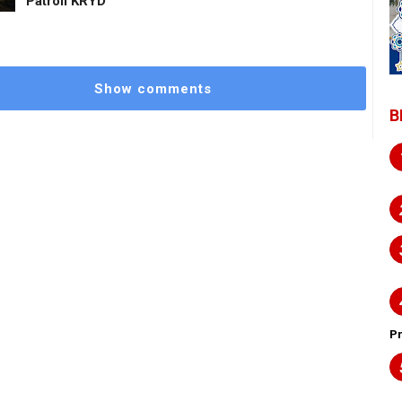
Patroli KRYD
Show comments
B
P