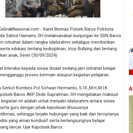
 GebrakNasional.com - Kanit Binmas Polsek Baros Polresta
pda Sahrul Hamami, SH melaksanakan kunjungan ke SDN Baros
m istirahat dalam rangka silaturahmi sekaligus memberikan
erta edukasi tentang kedisiplinan, stop Bullying dan tentang
ikan anak, Senin (30/09/2024).
t interaksi kepada siswa disaat sedang jam istirahat belajar
 mengganggu proses bermain ataupun kegiatan pelajaran.
a Serkot Kombes Pol Sofwan Hermanto, S.I.K.,M.H.,M.I.K
A
apolsek Baros AKP Dede Supratman, SH mengatakan maksud
 kegiatan ini adalah untuk menjalin silaturahmi antara siswa
serta guru dengan pihak kepolisian khususnya
ibmas, sehingga terjalin hubungan yang baik dan terciptanya
ndisi yang aman kondusif serta berlangsungnya belajar
ang lancar. Ujar Kapolsek Baros.