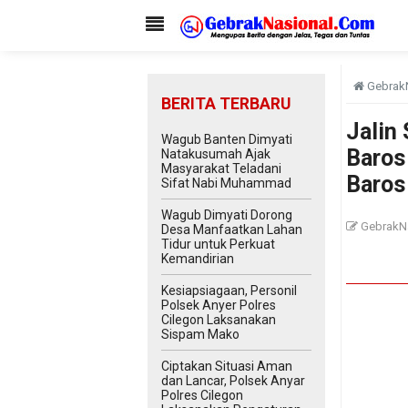
Gebrak
BERITA TERBARU
Jalin
Wagub Banten Dimyati
Baros
Natakusumah Ajak
Masyarakat Teladani
Baros
Sifat Nabi Muhammad
Wagub Dimyati Dorong
GebrakN
Desa Manfaatkan Lahan
Tidur untuk Perkuat
Kemandirian
Kesiapsiagaan, Personil
Polsek Anyer Polres
Cilegon Laksanakan
Sispam Mako
Ciptakan Situasi Aman
dan Lancar, Polsek Anyar
Polres Cilegon