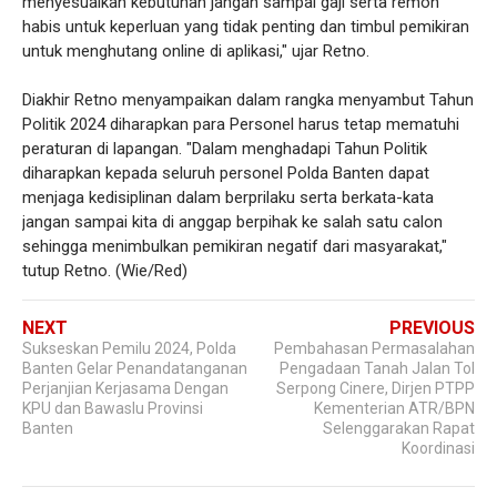
menyesuaikan kebutuhan jangan sampai gaji serta remon
habis untuk keperluan yang tidak penting dan timbul pemikiran
untuk menghutang online di aplikasi," ujar Retno.
Diakhir Retno menyampaikan dalam rangka menyambut Tahun
Politik 2024 diharapkan para Personel harus tetap mematuhi
peraturan di lapangan. "Dalam menghadapi Tahun Politik
diharapkan kepada seluruh personel Polda Banten dapat
menjaga kedisiplinan dalam berprilaku serta berkata-kata
jangan sampai kita di anggap berpihak ke salah satu calon
sehingga menimbulkan pemikiran negatif dari masyarakat,"
tutup Retno. (Wie/Red)
NEXT
PREVIOUS
Sukseskan Pemilu 2024, Polda
Pembahasan Permasalahan
Banten Gelar Penandatanganan
Pengadaan Tanah Jalan Tol
Perjanjian Kerjasama Dengan
Serpong Cinere, Dirjen PTPP
KPU dan Bawaslu Provinsi
Kementerian ATR/BPN
Banten
Selenggarakan Rapat
Koordinasi