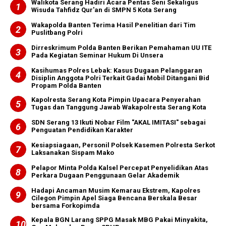
Walikota Serang Hadiri Acara Pentas Seni Sekaligus
Wisuda Tahfidz Qur'an di SMPN 5 Kota Serang
Wakapolda Banten Terima Hasil Penelitian dari Tim
Puslitbang Polri
Dirreskrimum Polda Banten Berikan Pemahaman UU ITE
Pada Kegiatan Seminar Hukum Di Unsera
Kasihumas Polres Lebak: Kasus Dugaan Pelanggaran
Disiplin Anggota Polri Terkait Gadai Mobil Ditangani Bid
Propam Polda Banten
Kapolresta Serang Kota Pimpin Upacara Penyerahan
Tugas dan Tanggung Jawab Wakapolresta Serang Kota
SDN Serang 13 Ikuti Nobar Film "AKAL IMITASI" sebagai
Penguatan Pendidikan Karakter
Kesiapsiagaan, Personil Polsek Kasemen Polresta Serkot
Laksanakan Sispam Mako
Pelapor Minta Polda Kalsel Percepat Penyelidikan Atas
Perkara Dugaan Penggunaan Gelar Akademik
Hadapi Ancaman Musim Kemarau Ekstrem, Kapolres
Cilegon Pimpin Apel Siaga Bencana Berskala Besar
bersama Forkopimda
Kepala BGN Larang SPPG Masak MBG Pakai Minyakita,