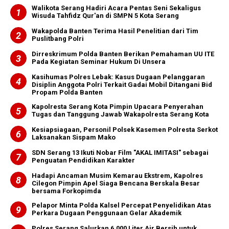
Walikota Serang Hadiri Acara Pentas Seni Sekaligus
Wisuda Tahfidz Qur'an di SMPN 5 Kota Serang
Wakapolda Banten Terima Hasil Penelitian dari Tim
Puslitbang Polri
Dirreskrimum Polda Banten Berikan Pemahaman UU ITE
Pada Kegiatan Seminar Hukum Di Unsera
Kasihumas Polres Lebak: Kasus Dugaan Pelanggaran
Disiplin Anggota Polri Terkait Gadai Mobil Ditangani Bid
Propam Polda Banten
Kapolresta Serang Kota Pimpin Upacara Penyerahan
Tugas dan Tanggung Jawab Wakapolresta Serang Kota
Kesiapsiagaan, Personil Polsek Kasemen Polresta Serkot
Laksanakan Sispam Mako
SDN Serang 13 Ikuti Nobar Film "AKAL IMITASI" sebagai
Penguatan Pendidikan Karakter
Hadapi Ancaman Musim Kemarau Ekstrem, Kapolres
Cilegon Pimpin Apel Siaga Bencana Berskala Besar
bersama Forkopimda
Pelapor Minta Polda Kalsel Percepat Penyelidikan Atas
Perkara Dugaan Penggunaan Gelar Akademik
Polres Serang Salurkan 6.000 Liter Air Bersih untuk