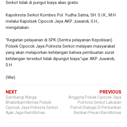
Serkot tidak di pungut biaya alias gratis.
Kapolresta Serkot Kombes Pol. Yudha Satria, SH. S.I.K., M.H
melalui Kapolsek Cipocok Jaya AKP Juwandi, S.H.,
mengatakan.
"Kegiatan pelayanan di SPK (Sentra pelayanan Kepolisian)
Polsek Cipocok Jaya Polresta Serkot melayani masyarakat
yang akan melaporkan kehilangan bahwa pembuatan surat
kehilangan tersebut tidak dipungut biaya."ujar AKP Juwandi,
S.H
(Wie)
NEXT
PREVIOUS
Sambangi Warga
Anggota Polsek Cipocok Jaya
Bhabinkamtibmas Polsek
Polresta Serkot Lakukan
Cipocok Jaya Polresta Serkot
Patroli Dialogis Di Perbankan
Ajak Jaga Kamtibmas
Berikan Pesan Kamtibmas