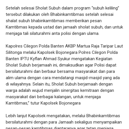
Setelah selesai Sholat Subuh dalam program “subuh keliling”
tersebut dilakukan oleh Bhabinkamtibmas setelah selesai
shalat subuh bhabinkamtibmas memberikan pesan
Kamtibmas kepada ustad dan jamaah sholat subuh, dan untuk
menjaga tali silaturahmi anta polisi dengan ulama.
Kapolres Cilegon Polda Banten AKBP Martua Raja Taripar Laut
Silitonga melalui Kapolsek Bojonegara Polres Cilegon Polda
Banten IPTU Kyflan Ahmad Syukur mengatakan Kegiatan
Sholat Subuh berjamaah ini, dimaksudkan agar Polisi dapat
bersilaturahmi dan berbaur bersama masyarakat dan para
alim ulama dengan cara mendatangi masjid-masjid yang ada
di wilayahnya. Selain itu, Sholat Subuh berjamaah dengan
warga adalah wujud menjalin sinergitas kemitraan dengan
masyarakat dari berbagai kalangan, untuk menjaga
Kamtibmas,” tutur Kapolsek Bojonegara
Lebih lanjut Kapolsek mengatakan, melalui Bhabinkamtibmas
bersilaturahmi dengan para Jamaah sekaligus menyampaikan
pesan-pesan kamtibmas diantaranya agar tetap menjaga