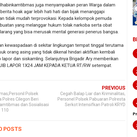
u Bhabinkamtibmas juga menyampaikan peran Warga dalam
berita hoak agar lebih hati hati dan bijak menanggapi
an tidak mudah terprovokasi. Kepada kelompok pemuda
erbuatan yang melanggar hukum tolak narkoba serta obat
rlarang yang bisa merusak mental generasi penerus bangsa.
B
an kewaspadaan di sekitar lingkungan tempat tinggal terutama
uk orang asing yang tidak dikenal hindari aktifkan kembali
 lapor dan siskamling. Selanjutnya Brigadir Ary memberikan
IB LAPOR 1X24 JAM KEPADA KETUA RT/RW setempat.
PREVIOUS
mas,Personil Polsek
Cegah Balap Liar dan Kriminalitas,
 Polres Cilegon Beri
Personel Polsek Pabuaran Polresta
amtibmas dan Sosialisasi
Serkot Intensifkan Patroli KRYD
r 110
P
D POSTS