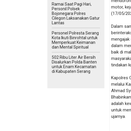
mendorong
Ramai Saat Pagi Hari,
motor, kej
Personil Polsek
(17/05/20
Bojonegara Polres
Cilegon Laksanakan Gatur
Lantas
Dalam sam
berintera
Personel Polresta Serang
Kota Ikuti Binrohtal untuk
mengajak 
Memperkuat Keimanan
dalam men
dan Mental Spiritual
baik di m
502 Ribu Liter Air Bersih
masyaraka
Disalurkan Polda Banten
tindakan k
untuk Enam Kecamatan
di Kabupaten Serang
Kapolres C
melalui K
Ahmad Syu
Bhabinkam
adalah kew
untuk mem
ujarnya.