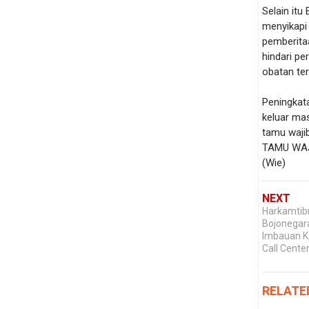
Selain it
menyikapi 
pemberita
hindari p
obatan te
Peningkat
keluar mas
tamu wajib
TAMU WAJ
(Wie)
NEXT
Harkamtib
Bojonegara
Imbauan K
Call Cente
RELATE