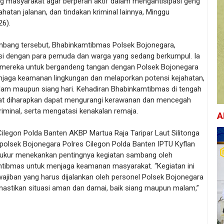
 masyarakat agar berperan aktif dalam mengantisipasi geng
ahatan jalanan, dan tindakan kriminal lainnya, Minggu
26).
bang tersebut, Bhabinkamtibmas Polsek Bojonegara,
ksi dengan para pemuda dan warga yang sedang berkumpul. Ia
mereka untuk bergandeng tangan dengan Polsek Bojonegara
jaga keamanan lingkungan dan melaporkan potensi kejahatan,
alam maupun siang hari. Kehadiran Bhabinkamtibmas di tengah
t diharapkan dapat mengurangi kerawanan dan mencegah
riminal, serta mengatasi kenakalan remaja.
A
ilegon Polda Banten AKBP Martua Raja Taripar Laut Silitonga
apolsek Bojonegara Polres Cilegon Polda Banten IPTU Kyflan
kur menekankan pentingnya kegiatan sambang oleh
tibmas untuk menjaga keamanan masyarakat. “Kegiatan ini
ajiban yang harus dijalankan oleh personel Polsek Bojonegara
astikan situasi aman dan damai, baik siang maupun malam,”