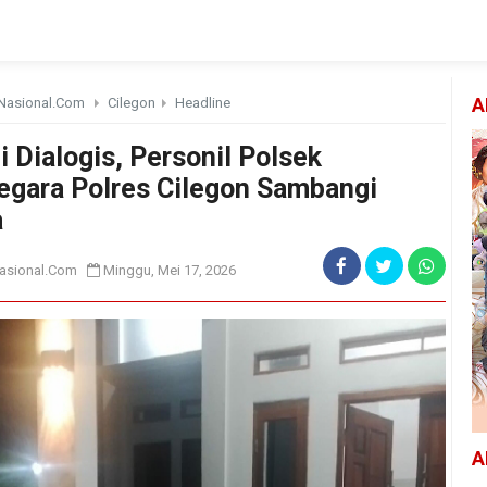
Nasional.Com
Cilegon
Headline
A
i Dialogis, Personil Polsek
egara Polres Cilegon Sambangi
a
asional.Com
Minggu, Mei 17, 2026
A