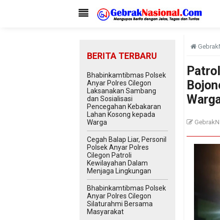
Gebrak
BERITA TERBARU
Patrol
Bhabinkamtibmas Polsek
Bojon
Anyar Polres Cilegon
Laksanakan Sambang
Warg
dan Sosialisasi
Pencegahan Kebakaran
Lahan Kosong kepada
Warga
GebrakN
Cegah Balap Liar, Personil
Polsek Anyar Polres
Cilegon Patroli
Kewilayahan Dalam
Menjaga Lingkungan
Bhabinkamtibmas Polsek
Anyar Polres Cilegon
Silaturahmi Bersama
Masyarakat