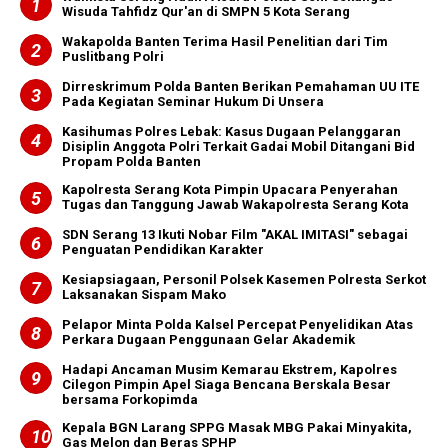
Wisuda Tahfidz Qur'an di SMPN 5 Kota Serang
Wakapolda Banten Terima Hasil Penelitian dari Tim
Puslitbang Polri
Dirreskrimum Polda Banten Berikan Pemahaman UU ITE
Pada Kegiatan Seminar Hukum Di Unsera
Kasihumas Polres Lebak: Kasus Dugaan Pelanggaran
Disiplin Anggota Polri Terkait Gadai Mobil Ditangani Bid
Propam Polda Banten
Kapolresta Serang Kota Pimpin Upacara Penyerahan
Tugas dan Tanggung Jawab Wakapolresta Serang Kota
SDN Serang 13 Ikuti Nobar Film "AKAL IMITASI" sebagai
Penguatan Pendidikan Karakter
Kesiapsiagaan, Personil Polsek Kasemen Polresta Serkot
Laksanakan Sispam Mako
Pelapor Minta Polda Kalsel Percepat Penyelidikan Atas
Perkara Dugaan Penggunaan Gelar Akademik
Hadapi Ancaman Musim Kemarau Ekstrem, Kapolres
Cilegon Pimpin Apel Siaga Bencana Berskala Besar
bersama Forkopimda
Kepala BGN Larang SPPG Masak MBG Pakai Minyakita,
Gas Melon dan Beras SPHP