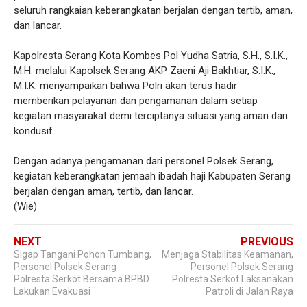
seluruh rangkaian keberangkatan berjalan dengan tertib, aman,
dan lancar.
Kapolresta Serang Kota Kombes Pol Yudha Satria, S.H., S.I.K.,
M.H. melalui Kapolsek Serang AKP Zaeni Aji Bakhtiar, S.I.K.,
M.I.K. menyampaikan bahwa Polri akan terus hadir
memberikan pelayanan dan pengamanan dalam setiap
kegiatan masyarakat demi terciptanya situasi yang aman dan
kondusif.
Dengan adanya pengamanan dari personel Polsek Serang,
kegiatan keberangkatan jemaah ibadah haji Kabupaten Serang
berjalan dengan aman, tertib, dan lancar.
(Wie)
NEXT
PREVIOUS
Sigap Tangani Pohon Tumbang,
Menjaga Stabilitas Keamanan,
Personel Polsek Serang
Personel Polsek Serang
Polresta Serkot Bersama BPBD
Polresta Serkot Laksanakan
Lakukan Evakuasi
Patroli di Jalan Raya