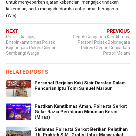
untuk menyebarkan ajaran kebencian, mengajak tindakan
kekerasan, serta mengadu domba antar umat beragama.
(Wie)
NEXT
PREVIOUS
Patroli Dialogis,
Cegah Gangguan Kamtibmas,
Bhabinkamtibmas Polsek
Personil Polsek Bojonegara
Bojonegara Polres Cilegon
Polres Cilegon Gencarkan
Sambangi Warga
Patroli Malam
RELATED POSTS
Personel Berjalan Kaki Sisir Daratan Dalam
Pencarian Iptu Tomi Samuel Marbun
Pastikan Kamtibmas Aman, Polresta Serkot
Gelar Razia Peredaran Minuman Keras
(Miras)
Satlantas Polresta Serkot Berikan Pelatihan
"Uji Praktek SIM" Gratis Untuk Masyarakat