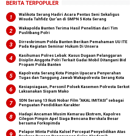
BERITA TERPOPULER
Walikota Serang Hadiri Acara Pentas Seni Sekaligus
Wisuda Tahfidz Qur'an di SMPN 5 Kota Serang
Wakapolda Banten Terima Hasil Penelitian dari Tim
Puslitbang Polri
Dirreskrimum Polda Banten Berikan Pemahaman UU ITE
Pada Kegiatan Seminar Hukum Di Unsera
Kasihumas Polres Lebak: Kasus Dugaan Pelanggaran
Disiplin Anggota Polri Terkait Gadai Mobil Ditangani Bid
Propam Polda Banten
Kapolresta Serang Kota Pimpin Upacara Penyerahan
Tugas dan Tanggung Jawab Wakapolresta Serang Kota
Kesiapsiagaan, Personil Polsek Kasemen Polresta Serkot
Laksanakan Sispam Mako
SDN Serang 13 Ikuti Nobar Film "AKAL IMITASI" sebagai
Penguatan Pendidikan Karakter
Hadapi Ancaman Musim Kemarau Ekstrem, Kapolres
Cilegon Pimpin Apel Siaga Bencana Berskala Besar
bersama Forkopimda
Pelapor Minta Polda Kalsel Percepat Penyelidikan Atas