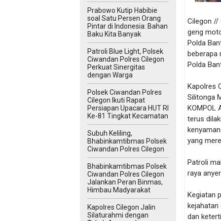
Prabowo Kutip Habibie
soal Satu Persen Orang
Cilegon //
Pintar di Indonesia: Bahan
geng motor
Baku Kita Banyak
Polda Ban
Patroli Blue Light, Polsek
beberapa 
Ciwandan Polres Cilegon
Polda Ban
Perkuat Sinergitas
dengan Warga
Kapolres C
Polsek Ciwandan Polres
Silitonga 
Cilegon Ikuti Rapat
KOMPOL Ac
Persiapan Upacara HUT RI
Ke-81 Tingkat Kecamatan
terus dil
kenyamana
Subuh Keliling,
yang mer
Bhabinkamtibmas Polsek
Ciwandan Polres Cilegon
Patroli ma
Bhabinkamtibmas Polsek
raya anyer
Ciwandan Polres Cilegon
Jalankan Peran Binmas,
Himbau Madyarakat
Kegiatan p
kejahatan
Kapolres Cilegon Jalin
Silaturahmi dengan
dan ketert