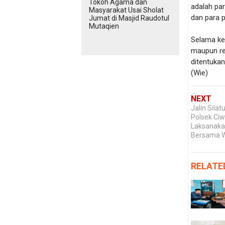
Tokoh Agama dan
adalah pa
Masyarakat Usai Sholat
dan para 
Jumat di Masjid Raudotul
Mutaqien
Selama keg
maupun re
ditentukan
(Wie)
NEXT
Jalin Sila
Polsek Ciw
Laksanaka
Bersama 
RELATE