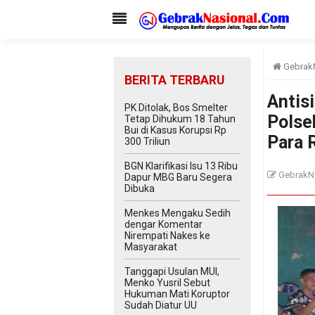
Gebrak
BERITA TERBARU
Antisi
PK Ditolak, Bos Smelter
Polse
Tetap Dihukum 18 Tahun
Bui di Kasus Korupsi Rp
Para 
300 Triliun
BGN Klarifikasi Isu 13 Ribu
GebrakN
Dapur MBG Baru Segera
Dibuka
Menkes Mengaku Sedih
dengar Komentar
Nirempati Nakes ke
Masyarakat
Tanggapi Usulan MUI,
Menko Yusril Sebut
Hukuman Mati Koruptor
Sudah Diatur UU