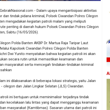
 GebrakNasional.com - Dalam upaya mengantisipasi aktivitas
 dan tindak pidana kriminal, Polsek Ciwandan Polres Cilegon
ten mengadakan kegiatan patroli malam yang meliputi
rute penting di daerah hukum Polsek Ciwandan Polres Cilegon
ten, Sabtu (16/05/2026).
ilegon Polda Banten AKBP Dr. Martua Raja Taripar Laut
Melalui Kapolsek Ciwandan Polres Cilegon Polda Banten
hri Dwi Yunito menyatakan bahwa kegiatan patroli ini akan
akukan secara rutin untuk memastikan keamanan dan
n masyarakat serta mencegah tindakan-tindakan kriminal
esahkan
A
lam ini dilaksanakan di beberapa lokasi strategis, yaitu Jalan
 - cilegon dan Jalan Lingkar Selatan (JLS) Ciwandan.
atroli ini bertujuan untuk meminimalisir terjadinya tindak
 dan kecelakaan lalu lintas yang dapat mengganggu keamanan
iban masyarakat (Kamtibmas). Sasaran utama dari patroli ini