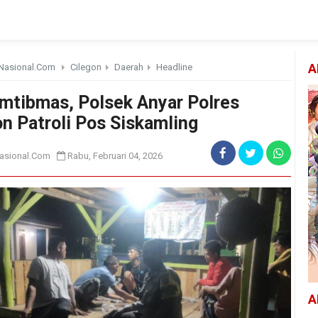
Nasional.Com
Cilegon
Daerah
Headline
A
mtibmas, Polsek Anyar Polres
on Patroli Pos Siskamling
asional.Com
Rabu, Februari 04, 2026
A