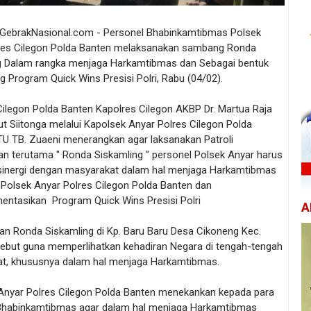
/ GebrakNasional.com - Personel Bhabinkamtibmas Polsek
res Cilegon Polda Banten melaksanakan sambang Ronda
g Dalam rangka menjaga Harkamtibmas dan Sebagai bentuk
 Program Quick Wins Presisi Polri, Rabu (04/02).
Cilegon Polda Banten Kapolres Cilegon AKBP Dr. Martua Raja
ut Siitonga melalui Kapolsek Anyar Polres Cilegon Polda
TU TB. Zuaeni menerangkan agar laksanakan Patroli
an terutama " Ronda Siskamling " personel Polsek Anyar harus
rsinergi dengan masyarakat dalam hal menjaga Harkamtibmas
 Polsek Anyar Polres Cilegon Polda Banten dan
entasikan Program Quick Wins Presisi Polri
A
an Ronda Siskamling di Kp. Baru Baru Desa Cikoneng Kec.
sebut guna memperlihatkan kehadiran Negara di tengah-tengah
t, khususnya dalam hal menjaga Harkamtibmas.
Anyar Polres Cilegon Polda Banten menekankan kepada para
Bhabinkamtibmas agar dalam hal menjaga Harkamtibmas