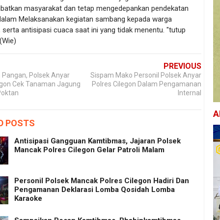
libatkan masyarakat dan tetap mengedepankan pendekatan
alam Melaksanakan kegiatan sambang kepada warga
 serta antisipasi cuaca saat ini yang tidak menentu. "tutup
(Wie)
PREVIOUS
 Pangan, Polsek Anyar
Sispam Mako Personil Polsek Anyar
legon Cek Tanaman Jagung
Polres Cilegon Dalam Pengamanan
Poktan
Internal
A
D POSTS
Antisipasi Gangguan Kamtibmas, Jajaran Polsek
Mancak Polres Cilegon Gelar Patroli Malam
Personil Polsek Mancak Polres Cilegon Hadiri Dan
Pengamanan Deklarasi Lomba Qosidah Lomba
Karaoke