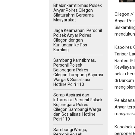
Bhabinkamtibmas Polsek
Anyar Polres Cilegon
Cilegon /
Silaturahmi Bersama
Masyarakat
Anyar Pol
Siskamlin
Jaga Keamanan, Personil
mendukung
Polsek Anyar Polres
Cilegon dengan
Kunjungan ke Pos
Kapolres 
Kamling
Taripar La
Sambang Kamtibmas,
Banten IP
Personil Polsek
Kewilayah
Bojonegara Polres
selalu be
Cilegon Tampung Aspirasi
Warga & Sosialisasi
di Darkum
Hotline Polri 110
mengiplem
Serap Aspirasi dan
Informasi, Personil Polsek
Pelaksana
Bojonegara Polres
Anyar ter
Cilegon Sambangi Warga
masyaraka
dan Sosialisasi Hotline
Polri 110
Kapolsek 
Sambangi Warga,
personel 
Personil Polsek