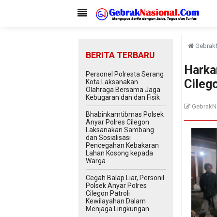
Gebrak
BERITA TERBARU
Harka
Personel Polresta Serang
Cileg
Kota Laksanakan
Olahraga Bersama Jaga
Kebugaran dan dan Fisik
GebrakN
Bhabinkamtibmas Polsek
Anyar Polres Cilegon
Laksanakan Sambang
dan Sosialisasi
Pencegahan Kebakaran
Lahan Kosong kepada
Warga
Cegah Balap Liar, Personil
Polsek Anyar Polres
Cilegon Patroli
Kewilayahan Dalam
Menjaga Lingkungan