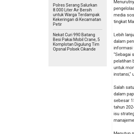
Menurutny
Polres Serang Salurkan
pengelolaa
8.000 Liter Air Bersih
untuk Warga Terdampak
media sosi
Kekeringan di Kecamatan
tingkat Ma
Petir
Lebih lanj
Nekat Curi 990 Batang
Besi Pakai Mobil Crane, 5
dalam pen
Komplotan Digulung Tim
informasi 
Opsnal Polsek Cikande
"Sebagai s
pelatihan 
untuk mon
instansi," 
Salah sat
dalam pap
sebesar 15
tahun 202
isu strate
manajemen
Menutup p