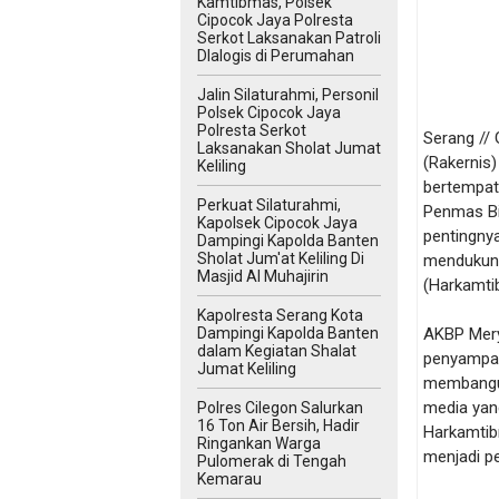
Kamtibmas, Polsek
Cipocok Jaya Polresta
Serkot Laksanakan Patroli
DIalogis di Perumahan
Jalin Silaturahmi, Personil
Polsek Cipocok Jaya
Polresta Serkot
Serang //
Laksanakan Sholat Jumat
(Rakernis
Keliling
bertempat 
Perkuat Silaturahmi,
Penmas Bi
Kapolsek Cipocok Jaya
pentingny
Dampingi Kapolda Banten
Sholat Jum'at Keliling Di
mendukung
Masjid Al Muhajirin
(Harkamti
Kapolresta Serang Kota
Dampingi Kapolda Banten
AKBP Mer
dalam Kegiatan Shalat
penyampaia
Jumat Keliling
membangun
media yan
Polres Cilegon Salurkan
16 Ton Air Bersih, Hadir
Harkamtibm
Ringankan Warga
menjadi p
Pulomerak di Tengah
Kemarau