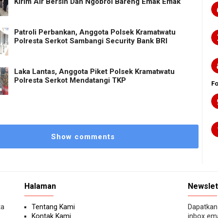
Kirim Air Bersih Dan Ngobrol Bareng Emak Emak
Patroli Perbankan, Anggota Polsek Kramatwatu
Polresta Serkot Sambangi Security Bank BRI
Laka Lantas, Anggota Piket Polsek Kramatwatu
Polresta Serkot Mendatangi TKP
F
Show comments
Halaman
Newslet
ta
Tentang Kami
Dapatkan 
Kontak Kami
inbox ema