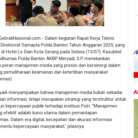
 GebrakNasional.com - Dalam kegiatan Rapat Kerja Teknis
) Direktorat Samapta Polda Banten Tahun Anggaran 2025, yang
di Hotel Le Dian Kota Serang pada Selasa (15/07). Kasubbid
dhumas Polda Banten AKBP Meryadi, S.P menekankan
a peran manajemen media yang presisi dan bersinergi dalam
 pemeliharaan keamanan dan ketertiban masyarakat
bmas).
A
yadi menyampaikan bahwa manajemen media bukan sekadar
n informasi, tetapi merupakan strategi yang terstruktur untuk
 kepercayaan publik terhadap institusi Polri. "Manajemen
g efektif adalah kunci utama dalam pemantapan
as. Dalam era digital, kecepatan dan akurasi informasi
enentu kepercayaan masyarakat," jelasnya.