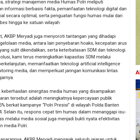
a, strategi manajemen media Humas Polri meliputi
n informasi berbasis fakta, pemanfaatan teknologi digital dan
al secara optimal, serta penguatan fungsi humas mulai dari
bes hingga ke satuan wilayah.
ut, AKBP Meryadi juga menyoroti tantangan yang dihadapi
gelolaan media, antara lain penyebaran hoaks, kecepatan arus
yang sulit dikendalikan, serta keterbatasan SDM dan teknologi.
olusi, kami terus meningkatkan kapasitas SDM melalui
berkelanjutan, memanfaatkan teknologi artificial intelligence
itoring media, dan memperkuat jaringan komunikasi lintas
A
ujarnya.
u keberhasilan sinergitas media humas yang disampaikan
aran tersebut adalah meningkatnya kepercayaan publik
% berkat kampanye “Polri Presisi” di wilayah Polda Banten
4. Selain itu, respons cepat tim humas dalam menanggapi isu-
gis melalui media sosial juga menjadi bukti nyata efektivitas
 media Polri.
aparannya, AKBP Meryadi mengajak seluruh jajaran untuk