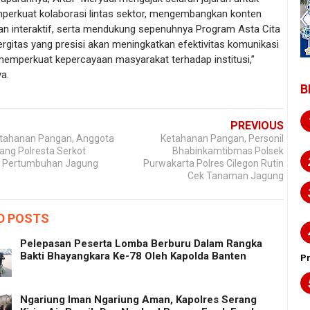
perkuat kolaborasi lintas sektor, mengembangkan konten
dan interaktif, serta mendukung sepenuhnya Program Asta Cita
ergitas yang presisi akan meningkatkan efektivitas komunikasi
memperkuat kepercayaan masyarakat terhadap institusi,”
ya.
B
PREVIOUS
tahanan Pangan, Anggota
Ketahanan Pangan, Personil
ang Polresta Serkot
Bhabinkamtibmas Polsek
g Pertumbuhan Jagung
Purwakarta Polres Cilegon Rutin
Cek Tanaman Jagung
D POSTS
Pelepasan Peserta Lomba Berburu Dalam Rangka
Bakti Bhayangkara Ke-78 Oleh Kapolda Banten
P
Ngariung Iman Ngariung Aman, Kapolres Serang