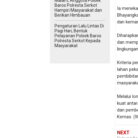
Malam, Anggota Polsek
Baros Polresta Serkot
Ia meneka
Hampiri Masyarakat dan
Bhayangka
Berikan Himbauan
dan kemand
Pengaturan Lalu Lintas Di
Pagi Hari, Bentuk
Diharapkan
Pelayanan Polsek Baros
Polresta Serkot Kepada
dan mempe
Masyarakat
lingkunga
Kriteria p
lahan pek
pembibita
masyaraka
Melalui lo
kuat anta
dan pembe
Kemas. (W
NEXT