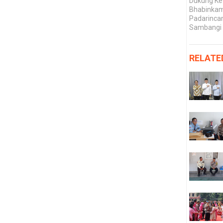
Dukung Ke
Bhabinkam
Padarincan
Sambangi 
RELATE