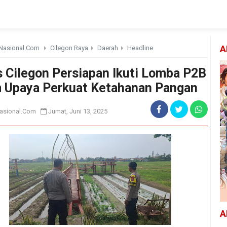
Nasional.Com
Cilegon Raya
Daerah
Headline
A
s Cilegon Persiapan Ikuti Lomba P2B
 Upaya Perkuat Ketahanan Pangan
asional.Com
Jumat, Juni 13, 2025
A