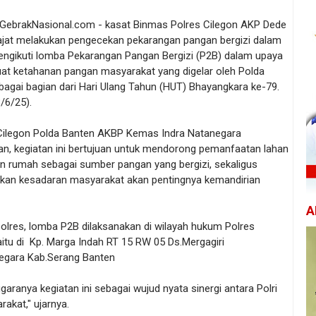
/ GebrakNasional.com - kasat Binmas Polres Cilegon AKP Dede
jat melakukan pengecekan pekarangan pangan bergizi dalam
ngikuti lomba Pekarangan Pangan Bergizi (P2B) dalam upaya
t ketahanan pangan masyarakat yang digelar oleh Polda
bagai bagian dari Hari Ulang Tahun (HUT) Bhayangkara ke-79.
/6/25).
Cilegon Polda Banten AKBP Kemas Indra Natanegara
n, kegiatan ini bertujuan untuk mendorong pemanfaatan lahan
n rumah sebagai sumber pangan yang bergizi, sekaligus
kan kesadaran masyarakat akan pentingnya kemandirian
A
olres, lomba P2B dilaksanakan di wilayah hukum Polres
aitu di Kp. Marga Indah RT 15 RW 05 Ds.Mergagiri
egara Kab.Serang Banten
garanya kegiatan ini sebagai wujud nyata sinergi antara Polri
akat," ujarnya.