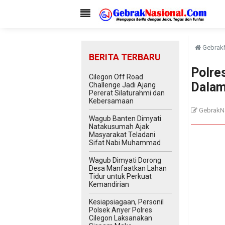
Gebrak
BERITA TERBARU
Polre
Cilegon Off Road
Dalam
Challenge Jadi Ajang
Pererat Silaturahmi dan
Kebersamaan
GebrakN
Wagub Banten Dimyati
Natakusumah Ajak
Masyarakat Teladani
Sifat Nabi Muhammad
Wagub Dimyati Dorong
Desa Manfaatkan Lahan
Tidur untuk Perkuat
Kemandirian
Kesiapsiagaan, Personil
Polsek Anyer Polres
Cilegon Laksanakan