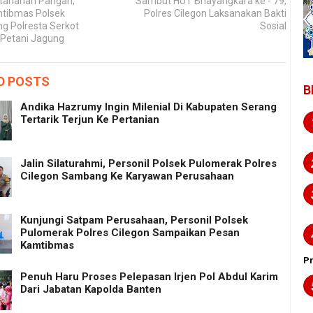
tahanan Pangan,
Sambut HUT Bhayangkara ke - 79,
tibmas Polsek
Polres Cilegon Laksanakan Bakti
g Polresta Serkot
Sosial
Petani Jagung
D POSTS
B
Andika Hazrumy Ingin Milenial Di Kabupaten Serang
Tertarik Terjun Ke Pertanian
Jalin Silaturahmi, Personil Polsek Pulomerak Polres
Cilegon Sambang Ke Karyawan Perusahaan
Kunjungi Satpam Perusahaan, Personil Polsek
Pulomerak Polres Cilegon Sampaikan Pesan
Kamtibmas
P
Penuh Haru Proses Pelepasan Irjen Pol Abdul Karim
Dari Jabatan Kapolda Banten