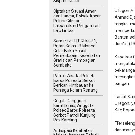
Sispam Mako
Cilegon /
Ciptakan Situasi Aman
dan Lancar, Polsek Anyar
Ahmad Dja
Polres Cilegon
rangka me
Laksanakan Pengaturan
memperkua
Lalu Lintas
Banten se
Semarak HUT RI ke-81,
Jum'at (13
Rutan Kelas IIB Manna
Gelar Bakti Sosial
Pemeriksaan Kesehatan
Kapolres 
Gratis dan Pembagian
mengataka
Sembako
pekaranga
Patroli Wisata, Polsek
meningkat
Baros Polresta Serkot
pangan.
Berikan Himbauan ke
Penjaga Kolam Renang
Lanjut Kap
Cegah Gangguan
Cilegon, y
Kamtibmas, Anggota
Kec.Bojon
Polsek Baros Polresta
Serkot Patroli Kunjungi
Pos Kamling
"Terseleng
dan masyar
Antisipasi Kejahatan