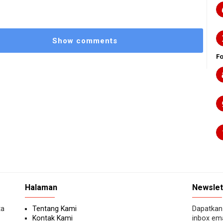
Show comments
F
Halaman
Newslet
ta
Tentang Kami
Dapatkan 
Kontak Kami
inbox ema