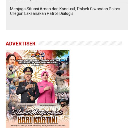
Menjaga Situasi Aman dan Kondusif, Polsek Ciwandan Polres
Cilegon Laksanakan Patroli Dialogis
ADVERTISER