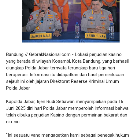
Bandung // GebrakNasional.com - Lokasi perjudian kasino
yang berada di wilayah Kosambi, Kota Bandung, yang berhasil
diungkap Polda Jabar ternyata terungkap baru tiga hari
beroperasi. Informasi itu didapatkan dari hasil pemeriksaan
sejauh ini oleh jajaran Direktorat Reserse Kriminal Umum
Polda Jabar.
Kapolda Jabar, Irjen Rudi Setiawan menyampaikan pada 16
Juni 2025 dini hari Polda Jabar memperoleh informasi bahwa
telah dibuka perjudian Kasino dengan permainan bakarat dan
niu-niu.
"Ini sesuatu yang mengagetkan kami sebagai penegak hukum