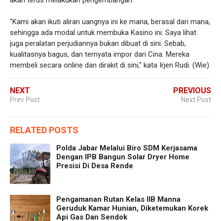
akan terus melakukan pengembangan.
"Kami akan ikuti aliran uangnya ini ke mana, berasal dari mana,
sehingga ada modal untuk membuka Kasino ini. Saya lihat
juga peralatan perjudiannya bukan dibuat di sini. Sebab,
kualitasnya bagus, dan ternyata impor dari Cina. Mereka
membeli secara online dan dirakit di sini," kata Irjen Rudi. (Wie)
NEXT
PREVIOUS
Prev Post
Next Post
RELATED POSTS
Polda Jabar Melalui Biro SDM Kerjasama
Dengan IPB Bangun Solar Dryer Home
Presisi Di Desa Rende
Pengamanan Rutan Kelas IIB Manna
Geruduk Kamar Hunian, Diketemukan Korek
Api Gas Dan Sendok