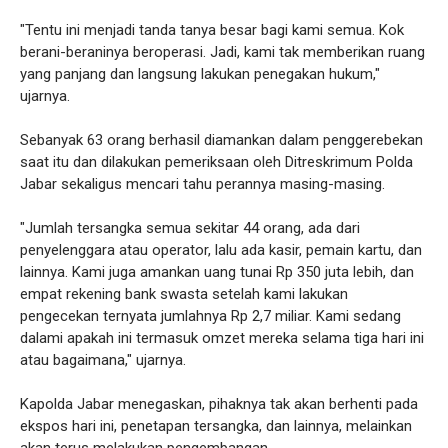
"Tentu ini menjadi tanda tanya besar bagi kami semua. Kok
berani-beraninya beroperasi. Jadi, kami tak memberikan ruang
yang panjang dan langsung lakukan penegakan hukum,"
ujarnya.
Sebanyak 63 orang berhasil diamankan dalam penggerebekan
saat itu dan dilakukan pemeriksaan oleh Ditreskrimum Polda
Jabar sekaligus mencari tahu perannya masing-masing.
"Jumlah tersangka semua sekitar 44 orang, ada dari
penyelenggara atau operator, lalu ada kasir, pemain kartu, dan
lainnya. Kami juga amankan uang tunai Rp 350 juta lebih, dan
empat rekening bank swasta setelah kami lakukan
pengecekan ternyata jumlahnya Rp 2,7 miliar. Kami sedang
dalami apakah ini termasuk omzet mereka selama tiga hari ini
atau bagaimana," ujarnya.
Kapolda Jabar menegaskan, pihaknya tak akan berhenti pada
ekspos hari ini, penetapan tersangka, dan lainnya, melainkan