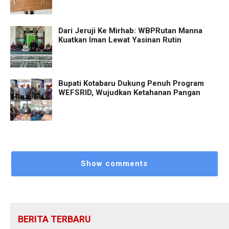
Dari Jeruji Ke Mirhab: WBPRutan Manna
Kuatkan Iman Lewat Yasinan Rutin
Bupati Kotabaru Dukung Penuh Program
WEFSRID, Wujudkan Ketahanan Pangan
Show comments
BERITA TERBARU