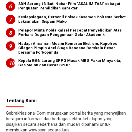
SDN Serang 13 Ikuti Nobar Film "AKAL IMITASI" sebagai
Penguatan Pendidikan Karakter
Kesiapsiagaan, Personil Polsek Kasemen Polresta Serkot
Laksanakan Sispam Mako
Pelapor Minta Polda Kalsel Percepat Penyelidikan Atas
Perkara Dugaan Penggunaan Gelar Akademik
Hadapi Ancaman Musim Kemarau Ekstrem, Kapolres
Cilegon Pimpin Apel Siaga Bencana Berskala Besar
bersama Forkopimda
Kepala BGN Larang SPPG Masak MBG Pakai Minyakita,
Gas Melon dan Beras SPHP
Tentang Kami
GebrakNasional.Com merupakan portal berita yang menyajikan
beragam informasi dari berbagai sektor kehidupan yang
disajikan secara sederhana dan mudah dipahami untuk
membukan wawasan secara luas.