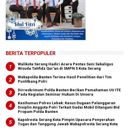
BERITA TERPOPULER
Walikota Serang Hadiri Acara Pentas Seni Sekaligus
Wisuda Tahfidz Qur'an di SMPN 5 Kota Serang
Wakapolda Banten Terima Hasil Penelitian dari Tim
Puslitbang Polri
Dirreskrimum Polda Banten Berikan Pemahaman UU ITE
Pada Kegiatan Seminar Hukum Di Unsera
Kasihumas Polres Lebak: Kasus Dugaan Pelanggaran
Disiplin Anggota Polri Terkait Gadai Mobil Ditangani Bid
Propam Polda Banten
Kapolresta Serang Kota Pimpin Upacara Penyerahan
Tugas dan Tanggung Jawab Wakapolresta Serang Kota