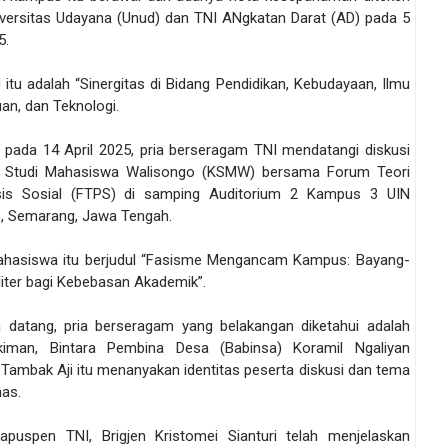
iversitas Udayana (Unud) dan TNI ANgkatan Darat (AD) pada 5
5.
itu adalah “Sinergitas di Bidang Pendidikan, Kebudayaan, Ilmu
an, dan Teknologi.
 pada 14 April 2025, pria berseragam TNI mendatangi diskusi
 Studi Mahasiswa Walisongo (KSMW) bersama Forum Teori
sis Sosial (FTPS) di samping Auditorium 2 Kampus 3 UIN
, Semarang, Jawa Tengah.
ahasiswa itu berjudul “Fasisme Mengancam Kampus: Bayang-
liter bagi Kebebasan Akademik”.
 datang, pria berseragam yang belakangan diketahui adalah
kiman, Bintara Pembina Desa (Babinsa) Koramil Ngaliyan
 Tambak Aji itu menanyakan identitas peserta diskusi dan tema
has.
puspen TNI, Brigjen Kristomei Sianturi telah menjelaskan