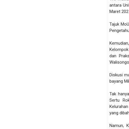
antara Un
Maret 202
Tajuk MoU 
Pengetahu
Kemudian,
Kelompok
dan Prak
Walisongo
Diskusi m
bayang Mi
Tak hanya
Sertu Ro
Kelurahan
yang diba
Namun, Ka