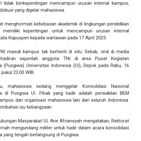
 tidak berkepentingan mencampuri urusan internal kampus,
diskusi yang digelar mahasiswa.
at menghormati kebebasan akademik di lingkungan pendidikan
k memiliki kepentingan untuk mencampuri urusan internal
kata Kapuspen kepada wartawan pada 17 April 2025.
TNI masuk kampus tak berhenti di situ. Sebab, viral di media
kehadiran sejumlah anggota TNI di area Pusat Kegiatan
 (Pusgiwa) Universitas Indonesia (UI), Depok pada Rabu, 16
, pukul 23.00 WIB.
u, mahasiswa sedang menggelar Konsolidasi Nasional
a di Pusgiwa UI. Pihak yang hadir adalah perwakilan BEM
kampus dan organisasi mahasiswa lain dari seluruh Indonesia.
embahas isu kebangsaan.
Hubungan Masyarakat UI, Arie Afriansyah mengatakan, Rektorat
pernah mengundang militer untuk hadir dalam acara konsolidasi
 yang tengah berlangsung di Pusgiwa.