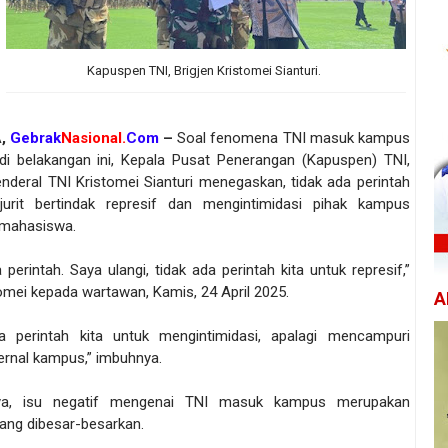
Kapuspen TNI, Brigjen Kristomei Sianturi.
A,
Gebrak
Nasional.
Com
–
Soal fenomena TNI masuk kampus
adi belakangan ini, Kepala Pusat Penerangan (Kapuspen) TNI,
enderal TNI Kristomei Sianturi menegaskan, tidak ada perintah
jurit bertindak represif dan mengintimidasi pihak kampus
 mahasiswa.
 perintah. Saya ulangi, tidak ada perintah kita untuk represif,”
omei kepada wartawan, Kamis, 24 April 2025.
A
a perintah kita untuk mengintimidasi, apalagi mencampuri
ernal kampus,” imbuhnya.
ya, isu negatif mengenai TNI masuk kampus merupakan
ang dibesar-besarkan.