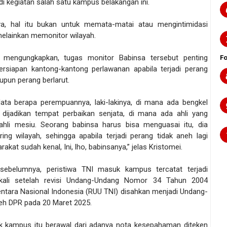
di kegiatan salah satu kampus belakangan ini.
a, hal itu bukan untuk memata-matai atau mengintimidasi
elainkan memonitor wilayah.
 mengungkapkan, tugas monitor Babinsa tersebut penting
F
ersiapan kantong-kantong perlawanan apabila terjadi perang
upun perang berlarut.
ata berapa perempuannya, laki-lakinya, di mana ada bengkel
 dijadikan tempat perbaikan senjata, di mana ada ahli yang
li mesiu. Seorang babinsa harus bisa menguasai itu, dia
ing wilayah, sehingga apabila terjadi perang tidak aneh lagi
akat sudah kenal, Ini, lho, babinsanya,” jelas Kristomei.
 sebelumnya, peristiwa TNI masuk kampus tercatat terjadi
 kali setelah revisi Undang-Undang Nomor 34 Tahun 2004
entara Nasional Indonesia (RUU TNI) disahkan menjadi Undang-
eh DPR pada 20 Maret 2025.
 kampus itu berawal dari adanya nota kesepahaman diteken