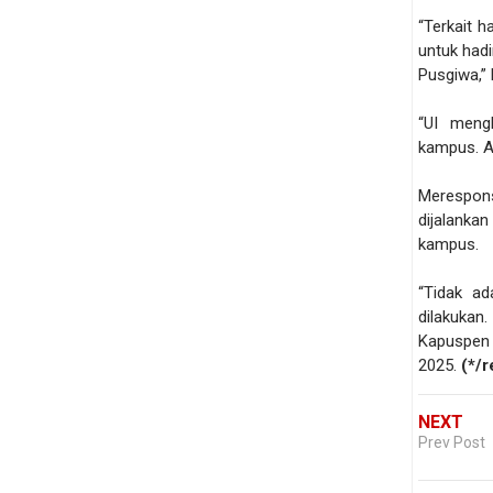
“Terkait h
untuk had
Pusgiwa,” 
“UI meng
kampus. A
Merespons
dijalank
kampus.
“Tidak a
dilakukan
Kapuspen 
2025.
(*/r
NEXT
Prev Post