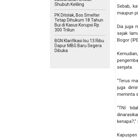
Shubuh Keliling
Sebab, ka
maupun pi
PK Ditolak, Bos Smelter
Tetap Dihukum 18 Tahun
Bui di Kasus Korupsi Rp
Dia juga 
300 Triliun
sejak lama
Bogor (IPB
BGN Klarifikasi Isu 13 Ribu
Dapur MBG Baru Segera
Dibuka
Kemudian
pengemba
senjata.
“Terus ma
juga dim
meminta s
“TNI tid
dinarasik
kenapa?,”
Kapuspen 