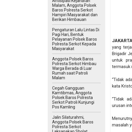
Antisipasi Kejahatan
Malam, Anggota Polsek
Baros Polresta Serkot
Hampiri Masyarakat dan
Berikan Himbauan
Pengaturan Lalu Lintas Di
Pagi Hari, Bentuk
Pelayanan Polsek Baros
JAKART
Polresta Serkot Kepada
yang terj
Masyarakat
Brigadir J
Anggota Polsek Baros
untuk pra
Polresta Serkot Himbau
termasuk
Warga Berada di Luar
Rumah saat Patroli
Malam
“Tidak ada
kata Krist
Cegah Gangguan
Kamtibmas, Anggota
Polsek Baros Polresta
“Tidak ad
Serkot Patroli Kunjungi
urusan int
Pos Kamling
Jalin Silaturahmi,
Menurutn
Anggota Polsek Baros
masalah y
Polresta Serkot
Laksanakan Sholat