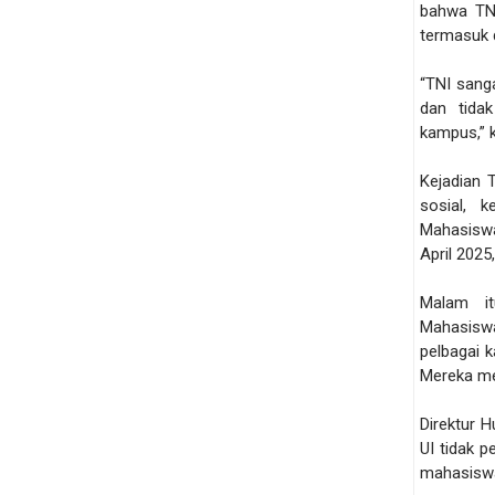
bahwa TNI
termasuk 
“TNI sang
dan tida
kampus,” 
Kejadian 
sosial, 
Mahasiswa
April 2025
Malam it
Mahasisw
pelbagai 
Mereka m
Direktur 
UI tidak 
mahasiswa