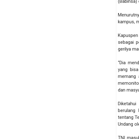
(Babinsa) 
Menurutny
kampus, m
Kapuspen
sebagai p
gerilya ma
“Dia mend
yang bisa
memang ah
memonitor
dan masyar
Diketahui
berulang
tentang T
Undang ol
TNI masuk