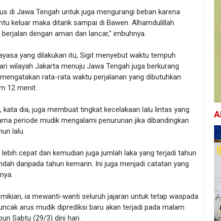
us di Jawa Tengah untuk juga mengurangi beban karena
ntu keluar maka ditarik sampai di Bawen. Alhamdulillah
berjalan dengan aman dan lancar," imbuhnya.
ayasa yang dilakukan itu, Sigit menyebut waktu tempuh
ari wilayah Jakarta menuju Jawa Tengah juga berkurang
a mengatakan rata-rata waktu perjalanan yang dibutuhkan
m 12 menit.
u, kata dia, juga membuat tingkat kecelakaan lalu lintas yang
A
elama periode mudik mengalami penurunan jika dibandingkan
un lalu.
ni lebih cepat dan kemudian juga jumlah laka yang terjadi tahun
rendah daripada tahun kemarin. Ini juga menjadi catatan yang
rnya.
mikian, ia mewanti-wanti seluruh jajaran untuk tetap waspada
uncak arus mudik diprediksi baru akan terjadi pada malam
pun Sabtu (29/3) dini hari.