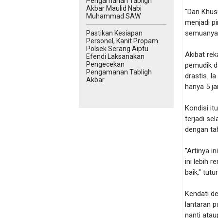
Pengamanan Tabligh
Akbar Maulid Nabi
"Dan Khus
Muhammad SAW
menjadi pi
semuanya 
Pastikan Kesiapan
Personel, Kanit Propam
Polsek Serang Aiptu
Akibat rek
Efendi Laksanakan
Pengecekan
pemudik d
Pengamanan Tabligh
drastis. I
Akbar
hanya 5 ja
Kondisi it
terjadi s
dengan tah
"Artinya i
ini lebih 
baik," tutu
Kendati de
lantaran p
nanti atau