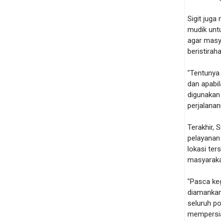
Sigit jug
mudik unt
agar masy
beristirah
"Tentunya
dan apabi
digunakan 
perjalanan
Terakhir, 
pelayanan 
lokasi ter
masyarakat
"Pasca keg
diamankan 
seluruh p
mempersiap