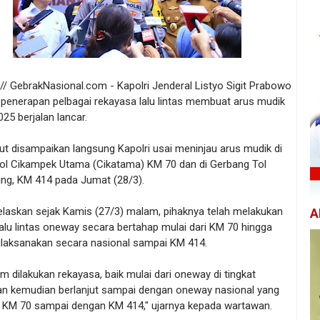
/ GebrakNasional.com - Kapolri Jenderal Listyo Sigit Prabowo
penerapan pelbagai rekayasa lalu lintas membuat arus mudik
25 berjalan lancar.
ut disampaikan langsung Kapolri usai meninjau arus mudik di
ol Cikampek Utama (Cikatama) KM 70 dan di Gerbang Tol
ung, KM 414 pada Jumat (28/3).
jelaskan sejak Kamis (27/3) malam, pihaknya telah melakukan
A
alu lintas oneway secara bertahap mulai dari KM 70 hingga
dilaksanakan secara nasional sampai KM 414.
m dilakukan rekayasa, baik mulai dari oneway di tingkat
dan kemudian berlanjut sampai dengan oneway nasional yang
ari KM 70 sampai dengan KM 414," ujarnya kepada wartawan.