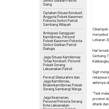
Serkot Giatkan Patroli
Siang
Ciptakan Situasi Kondusif,
Anggota Polsek Kasemen
Polresta Serkot Patroli
Sambang Wilayah
Cikampek /
Antisipasi Gangguan
menyebut 
Kamtibmas, Personil
Lebaran 20
Polsek Kasemen Polresta
Serkot Giatkan Patroli
Dialogis
Hal terseb
Gerbang T
Jaga Situasi Kamtibmas
Tetap Kondusif, Personil
Kalikangk
Polsek Serang
Laksanakan Patroli
Sigit men
rekayasa l
Pererat Silaturahmi dan
Jaga Kamtibmas,
akhirnya 
Bhabinkamtibmas Polsek
Serang Sambangi Warga
"Tadi mala
Jaga Keamanan,
provinsi 
Personel Polresta Serang
ditarik d
Kota Laksanakan