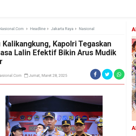
Nasional.Com
Headline
Jakarta Raya
Nasional
A
u Kalikangkung, Kapolri Tegaskan
asa Lalin Efektif Bikin Arus Mudik
r
asional.Com
Jumat, Maret 28, 2025
A