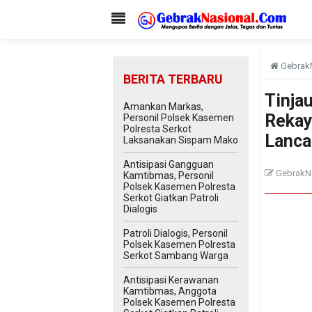
Gebrak
BERITA TERBARU
Tinja
Amankan Markas,
Rekay
Personil Polsek Kasemen
Polresta Serkot
Lanca
Laksanakan Sispam Mako
Antisipasi Gangguan
GebrakN
Kamtibmas, Personil
Polsek Kasemen Polresta
Serkot Giatkan Patroli
Dialogis
Patroli Dialogis, Personil
Polsek Kasemen Polresta
Serkot Sambang Warga
Antisipasi Kerawanan
Kamtibmas, Anggota
Polsek Kasemen Polresta