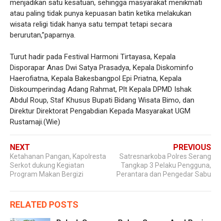
menjadikan satu kesatuan, sehingga masyarakat menikmati
atau paling tidak punya kepuasan batin ketika melakukan
wisata religi tidak hanya satu tempat tetapi secara
berurutan,”paparnya.
Turut hadir pada Festival Harmoni Tirtayasa, Kepala
Disporapar Anas Dwi Satya Prasadya, Kepala Diskominfo
Haerofiatna, Kepala Bakesbangpol Epi Priatna, Kepala
Diskoumperindag Adang Rahmat, Plt Kepala DPMD Ishak
Abdul Roup, Staf Khusus Bupati Bidang Wisata Bimo, dan
Direktur Direktorat Pengabdian Kepada Masyarakat UGM
Rustamaji.(Wie)
NEXT
PREVIOUS
Ketahanan Pangan, Kapolresta
Satresnarkoba Polres Serang
Serkot dukung Kegiatan
Tangkap 3 Pelaku Pengguna,
Program Makan Bergizi
Perantara dan Pengedar Sabu
RELATED POSTS