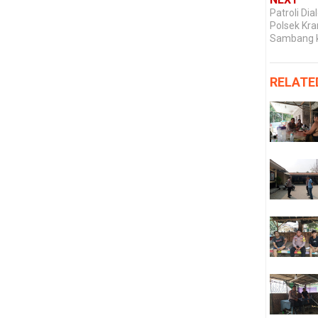
Patroli Di
Polsek Kr
Sambang k
RELATE