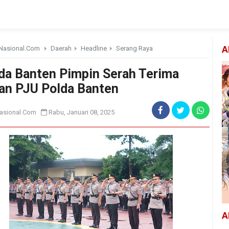
Nasional.Com
Daerah
Headline
Serang Raya
A
da Banten Pimpin Serah Terima
an PJU Polda Banten
asional.Com
Rabu, Januari 08, 2025
A