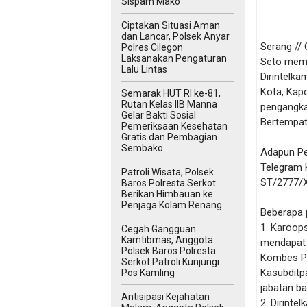
Sispam Mako
Ciptakan Situasi Aman
dan Lancar, Polsek Anyar
Serang // 
Polres Cilegon
Laksanakan Pengaturan
Seto memi
Lalu Lintas
Dirintelk
Kota, Kap
Semarak HUT RI ke-81,
Rutan Kelas IIB Manna
pengangkat
Gelar Bakti Sosial
Bertempat
Pemeriksaan Kesehatan
Gratis dan Pembagian
Sembako
Adapun Pe
Telegram 
Patroli Wisata, Polsek
ST/2777/X
Baros Polresta Serkot
Berikan Himbauan ke
Penjaga Kolam Renang
Beberapa 
1. Karoop
Cegah Gangguan
Kamtibmas, Anggota
mendapat 
Polsek Baros Polresta
Kombes Pol
Serkot Patroli Kunjungi
Kasubditp
Pos Kamling
jabatan b
Antisipasi Kejahatan
2. Dirint