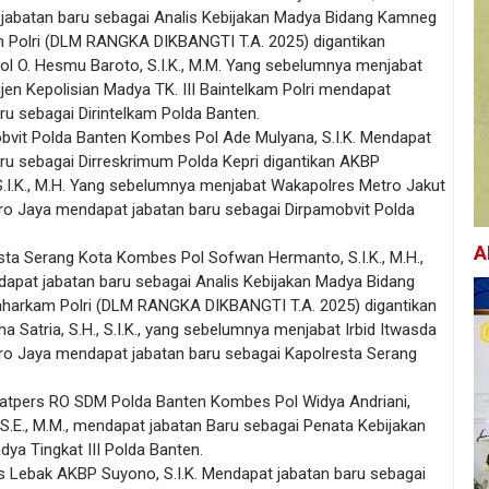
jabatan baru sebagai Analis Kebijakan Madya Bidang Kamneg
m Polri (DLM RANGKA DIKBANGTI T.Α. 2025) digantikan
l O. Hesmu Baroto, S.I.K., Μ.Μ. Yang sebelumnya menjabat
ijen Kepolisian Madya TK. III Baintelkam Polri mendapat
ru sebagai Dirintelkam Polda Banten.
obvit Polda Banten Kombes Pol Ade Mulyana, S.I.K. Mendapat
aru sebagai Dirreskrimum Polda Kepri digantikan AKBP
S.I.K., M.H. Yang sebelumnya menjabat Wakapolres Metro Jakut
ro Jaya mendapat jabatan baru sebagai Dirpamobvit Polda
A
sta Serang Kota Kombes Pol Sofwan Hermanto, S.I.K., M.H.,
dapat jabatan baru sebagai Analis Kebijakan Madya Bidang
harkam Polri (DLM RANGKA DIKBANGTI T.Α. 2025) digantikan
 Satria, S.H., S.I.K., yang sebelumnya menjabat Irbid Itwasda
ro Jaya mendapat jabatan baru sebagai Kapolresta Serang
atpers RO SDM Polda Banten Kombes Pol Widya Andriani,
 S.E., M.M., mendapat jabatan Baru sebagai Penata Kebijakan
dya Tingkat III Polda Banten.
es Lebak AKBP Suyono, S.I.K. Mendapat jabatan baru sebagai