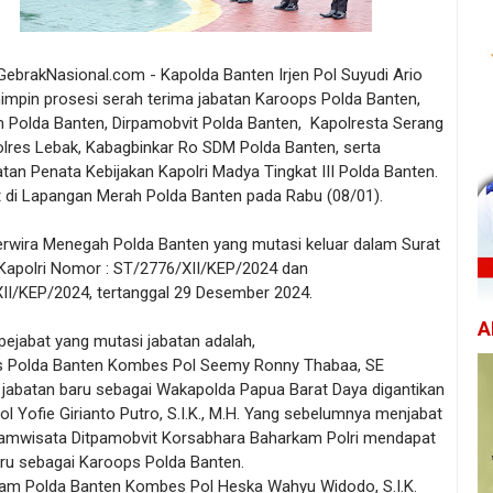
GebrakNasional.com - Kapolda Banten Irjen Pol Suyudi Ario
mpin prosesi serah terima jabatan Karoops Polda Banten,
am Polda Banten, Dirpamobvit Polda Banten, Kapolresta Serang
olres Lebak, Kabagbinkar Ro SDM Polda Banten, serta
an Penata Kebijakan Kapolri Madya Tingkat III Polda Banten.
 di Lapangan Merah Polda Banten pada Rabu (08/01).
rwira Menegah Polda Banten yang mutasi keluar dalam Surat
Kapolri Nomor : ST/2776/XII/KEP/2024 dan
II/KEP/2024, tertanggal 29 Desember 2024.
A
pejabat yang mutasi jabatan adalah,
s Polda Banten Kombes Pol Seemy Ronny Thabaa, SE
jabatan baru sebagai Wakapolda Papua Barat Daya digantikan
 Yofie Girianto Putro, S.I.K., Μ.Η. Yang sebelumnya menjabat
amwisata Ditpamobvit Korsabhara Baharkam Polri mendapat
aru sebagai Karoops Polda Banten.
elkam Polda Banten Kombes Pol Heska Wahyu Widodo, S.I.K.