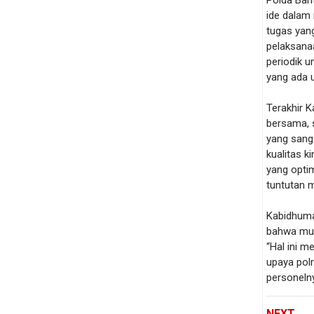
Polda Ban
ide dalam 
tugas yan
pelaksana
periodik 
yang ada u
Terakhir 
bersama, 
yang sanga
kualitas 
yang opti
tuntutan 
Kabidhuma
bahwa muta
“Hal ini m
upaya polr
personeln
NEXT