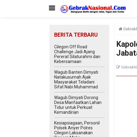
Gebrak
BERITA TERBARU
Kapol
Cilegon Off Road
Jabat
Challenge Jadi Ajang
Pererat Silaturahmi dan
Kebersamaan
GebrakN
Wagub Banten Dimyati
Natakusumah Ajak
Masyarakat Teladani
Sifat Nabi Muhammad
Wagub Dimyati Dorong
Desa Manfaatkan Lahan
Tidur untuk Perkuat
Kemandirian
Kesiapsiagaan, Personil
Polsek Anyer Polres
Cilegon Laksanakan