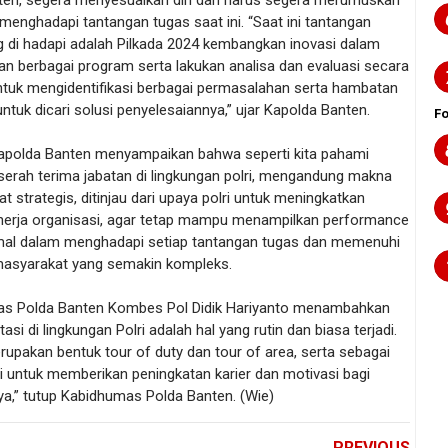
ten, segera menyesuaikan diri dan harus segera merumuskan
menghadapi tantangan tugas saat ini. “Saat ini tantangan
g di hadapi adalah Pilkada 2024 kembangkan inovasi dalam
an berbagai program serta lakukan analisa dan evaluasi secara
untuk mengidentifikasi berbagai permasalahan serta hambatan
ntuk dicari solusi penyelesaiannya,” ujar Kapolda Banten.
F
Kapolda Banten menyampaikan bahwa seperti kita pahami
serah terima jabatan di lingkungan polri, mengandung makna
t strategis, ditinjau dari upaya polri untuk meningkatkan
kinerja organisasi, agar tetap mampu menampilkan performance
mal dalam menghadapi setiap tantangan tugas dan memenuhi
masyarakat yang semakin kompleks.
s Polda Banten Kombes Pol Didik Hariyanto menambahkan
si di lingkungan Polri adalah hal yang rutin dan biasa terjadi.
erupakan bentuk tour of duty dan tour of area, serta sebagai
i untuk memberikan peningkatan karier dan motivasi bagi
ya,” tutup Kabidhumas Polda Banten. (Wie)
PREVIOUS