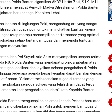
rkoba Polda Banten digantikan AKBP Herfio Zaki, S.I.K., M.H.
lumnya menjabat Penyidik Madya Ditreskrimum Polda Banten
jabatan baru sebagai Kapolres Lebak.
ma jabatan di lingkungan Polri, mengandung arti yang sangat
 ditinjau dari upaya polri untuk meningkatkan kualitas kinerja
B
i, agar tetap mampu menampilkan performance yang optimal
ghadapi setiap tantangan tugas dan memenuhi tuntutan
gan masyarakat.
anten Irjen Pol Suyudi Ario Seto menyampaikan ucapan terima
ada PJU Polda Banten yang mendapat promosi jabatan atas
n tugas, dedikasi dan loyalitas selama pengabdian di Polda
ehingga beberapa agenda besar kegiatan dapat berjalan dengan
relatif aman. “Selamat melaksanakan tugas di tempat yang
i mendoakan semoga sukses yang telah diraih dapat terus
lembaran karir pengabdian saudara,” kata Kapolda Banten.
P
polda Banten mengucapkan selamat kepada Pejabat baru atas
an yang diberikan pimpinan Polri untuk mengemban tugas di