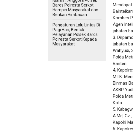
Malam, Anggota Polsek
Mendapat 
Baros Polresta Serkot
Hampiri Masyarakat dan
Baintelka
Berikan Himbauan
Kombes Po
Agen Intel
Pengaturan Lalu Lintas Di
Pagi Hari, Bentuk
jabatan ba
Pelayanan Polsek Baros
3. Dirpam
Polresta Serkot Kepada
jabatan b
Masyarakat
Wahyudi, 
Polda Met
Banten.
4. Kapolre
Μ.Ι.Κ. Men
Binmas Ba
AKBP Yudha
Polda Met
Kota.
5. Kabagw
A.Md, Gz.,
Kapolri Ma
6. Kapolr