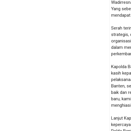
Wadirresna
Yang sebe
mendapat 
Serah teri
strategis,
organisas
dalam men
perkemban
Kapolda B
kasih kep
pelaksanaa
Banten, s
baik dan 
baru, kam
menghiasi 
Lanjut Ka
kepercaya