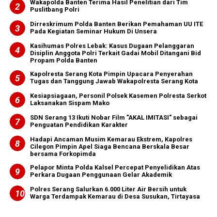
Wakapolda Banten Terima Hasil Penelitian dari Tim
Puslitbang Polri
Dirreskrimum Polda Banten Berikan Pemahaman UU ITE
Pada Kegiatan Seminar Hukum Di Unsera
Kasihumas Polres Lebak: Kasus Dugaan Pelanggaran
Disiplin Anggota Polri Terkait Gadai Mobil Ditangani Bid
Propam Polda Banten
Kapolresta Serang Kota Pimpin Upacara Penyerahan
Tugas dan Tanggung Jawab Wakapolresta Serang Kota
Kesiapsiagaan, Personil Polsek Kasemen Polresta Serkot
Laksanakan Sispam Mako
SDN Serang 13 Ikuti Nobar Film "AKAL IMITASI" sebagai
Penguatan Pendidikan Karakter
Hadapi Ancaman Musim Kemarau Ekstrem, Kapolres
Cilegon Pimpin Apel Siaga Bencana Berskala Besar
bersama Forkopimda
Pelapor Minta Polda Kalsel Percepat Penyelidikan Atas
Perkara Dugaan Penggunaan Gelar Akademik
Polres Serang Salurkan 6.000 Liter Air Bersih untuk
Warga Terdampak Kemarau di Desa Susukan, Tirtayasa