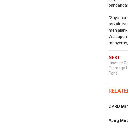
pandangan
“Saya ban
terkait is
menjalan
Walaupun
menyerah,
NEXT
Hisense G
Olahraga L
Paris
RELATE
DPRD Bar
Yang Mud