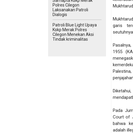
Samapta Kskp Merak
Polres Cilegon
Mukhtarudi
Laksanakan Patroli
Dialogis
Mukhtarud
Patroli Blue Light Upaya
garis te
Kskp Merak Polres
seutuhnya
Cilegon Menekan Aksi
Tindak kriminalitas
Pasalnya,
1955 (KA
menegaska
kemerdeka
Palestina
penjajahan
Diketahu
mendapatk
Pada Juma
Court of 
bahwa ke
adalah ill