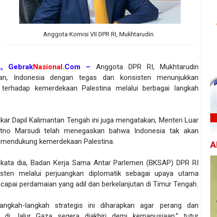
Anggota Komisi VII DPR RI, Mukhtarudin.
, Gebrak
Nasional.
Com –
Anggota DPR RI, Mukhtarudin
an, Indonesia dengan tegas dan konsisten menunjukkan
terhadap kemerdekaan Palestina melalui berbagai langkah
olkar Dapil Kalimantan Tengah ini juga mengatakan, Menteri Luar
etno Marsudi telah menegaskan bahwa Indonesia tak akan
mendukung kemerdekaan Palestina.
A
u, kata dia, Badan Kerja Sama Antar Parlemen (BKSAP) DPR RI
sten melalui perjuangkan diplomatik sebagai upaya utama
capai perdamaian yang adil dan berkelanjutan di Timur Tengah.
 langkah-langkah strategis ini diharapkan agar perang dan
 di Jalur Gaza segera diakhiri demi kemanusiaan,” tutur