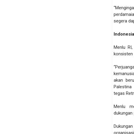
“Menginga
perdamaia
segera dap
Indonesi
Menlu RI,
konsisten
“Perjuan
kemanusia
akan ber
Palestina
tegas Ret
Menlu me
dukungan 
Dukungan 
organisa