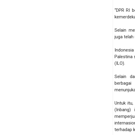
“DPR RI b
kemerdeka
Selain me
juga telah
Indonesia
Palestina 
(ILO).
Selain da
berbagai
menunjuka
Untuk itu
(Inbang)
memperj
internasi
terhadap k