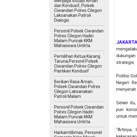
Menjaga Situasi Aman
dan Kondusif, Polsek
Ciwandan Polres Cilegon
Laksanakan Patroli
Dialogis
Personil Polsek Ciwandan
Polres Cilegon Hadiri
Malam Puncak KKM
JAKARTA
Mahasiswa Untirta
mengatak
dukungan 
Pemilihan Ketua Karang
Taruna,Personil Polsek
strategis.
Ciwandan Polres Cilegon
Pastikan Kondusif
Politisi G
Berikan Rasa Aman,
Negeri R
Polsek Ciwandan Polres
menyerah 
Cilegon Laksanakan
Patroli Malam
Selain it
Personil Polsek Ciwandan
pun konsi
Polres Cilegon Hadiri
untuk men
Malam Puncak KKM
Mahasiswa Untirta
“Artinya,
Harkamtibmas, Personel
kekerasan