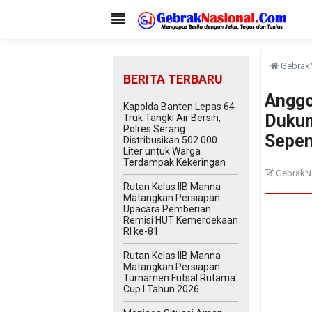
Gebrak
BERITA TERBARU
Anggo
Kapolda Banten Lepas 64
Dukun
Truk Tangki Air Bersih,
Polres Serang
Sepe
Distribusikan 502.000
Liter untuk Warga
Terdampak Kekeringan
GebrakN
Rutan Kelas IIB Manna
Matangkan Persiapan
Upacara Pemberian
Remisi HUT Kemerdekaan
RI ke-81
Rutan Kelas IIB Manna
Matangkan Persiapan
Turnamen Futsal Rutama
Cup I Tahun 2026