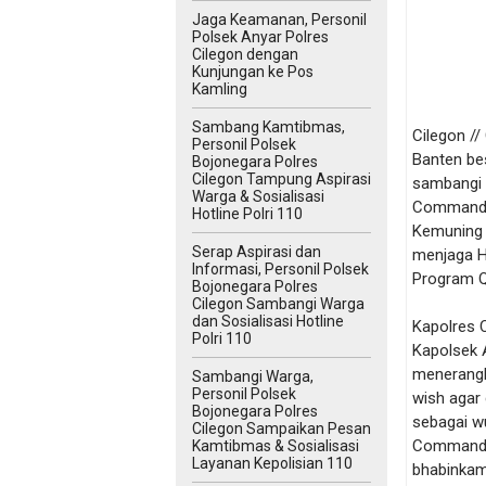
Jaga Keamanan, Personil
Polsek Anyar Polres
Cilegon dengan
Kunjungan ke Pos
Kamling
Sambang Kamtibmas,
Cilegon /
Personil Polsek
Banten be
Bojonegara Polres
Cilegon Tampung Aspirasi
sambangi 
Warga & Sosialisasi
Commander
Hotline Polri 110
Kemuning 
Serap Aspirasi dan
menjaga H
Informasi, Personil Polsek
Program Qu
Bojonegara Polres
Cilegon Sambangi Warga
dan Sosialisasi Hotline
Kapolres 
Polri 110
Kapolsek 
menerangk
Sambangi Warga,
Personil Polsek
wish agar
Bojonegara Polres
sebagai w
Cilegon Sampaikan Pesan
Commander
Kamtibmas & Sosialisasi
Layanan Kepolisian 110
bhabinkam