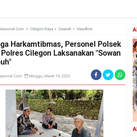
Nasional.Com
Cilegon Raya
Daerah
Headline
A
ga Harkamtibmas, Personel Polsek
 Polres Cilegon Laksanakan "Sowan
uh"
asional.Com
Minggu, Maret 19, 2023
A