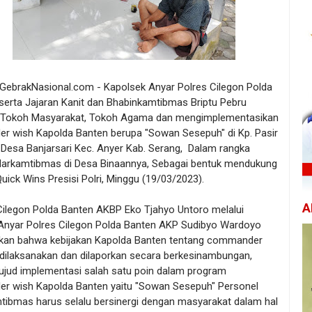
/ GebrakNasional.com - Kapolsek Anyar Polres Cilegon Polda
serta Jajaran Kanit dan Bhabinkamtibmas Briptu Pebru
Tokoh Masyarakat, Tokoh Agama dan mengimplementasikan
 wish Kapolda Banten berupa "Sowan Sesepuh" di Kp. Pasir
Desa Banjarsari Kec. Anyer Kab. Serang, Dalam rangka
arkamtibmas di Desa Binaannya, Sebagai bentuk mendukung
ick Wins Presisi Polri, Minggu (19/03/2023).
A
Cilegon Polda Banten AKBP Eko Tjahyo Untoro melalui
Anyar Polres Cilegon Polda Banten AKP Sudibyo Wardoyo
an bahwa kebijakan Kapolda Banten tentang commander
 dilaksanakan dan dilaporkan secara berkesinambungan,
ujud implementasi salah satu poin dalam program
 wish Kapolda Banten yaitu "Sowan Sesepuh" Personel
tibmas harus selalu bersinergi dengan masyarakat dalam hal