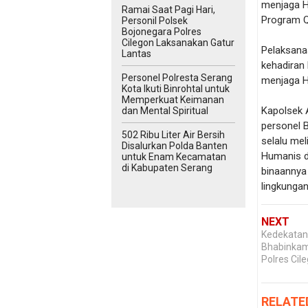
menjaga H
Ramai Saat Pagi Hari,
Program Qu
Personil Polsek
Bojonegara Polres
Cilegon Laksanakan Gatur
Pelaksana
Lantas
kehadiran
Personel Polresta Serang
menjaga 
Kota Ikuti Binrohtal untuk
Memperkuat Keimanan
Kapolsek 
dan Mental Spiritual
personel 
502 Ribu Liter Air Bersih
selalu me
Disalurkan Polda Banten
Humanis d
untuk Enam Kecamatan
di Kabupaten Serang
binaannya
lingkungan
NEXT
Kedekatan
Bhabinkam
Polres Cil
RELATE