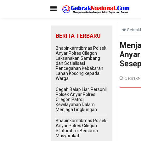
Gebrak
BERITA TERBARU
Menja
Bhabinkamtibmas Polsek
Anyar
Anyar Polres Cilegon
Laksanakan Sambang
Sesep
dan Sosialisasi
Pencegahan Kebakaran
Lahan Kosong kepada
Warga
GebrakN
Cegah Balap Liar, Personil
Polsek Anyar Polres
Cilegon Patroli
Kewilayahan Dalam
Menjaga Lingkungan
Bhabinkamtibmas Polsek
Anyar Polres Cilegon
Silaturahmi Bersama
Masyarakat