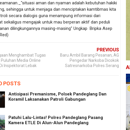
eamanan._"situasi aman dan nyaman adalah kebutuhan hakiki
ang, sehingga untuk menjaga dan menciptakan kamtibmas kita
troli secara dialogis guna menampung informasi dari
t sekaligus mengajak untuk mau berperan aktif dan peduli
anan dilingkungannya masing-masing" Ungkap Bripka Asep
/Red)
PREVIOUS
gaan Menghambat Tugas
Baru Ambil Barang Pesanan, AG
 Puluhan Media Online
Pengedar Narkoba Dicokok
 Di Inspektorat Lebak
Satresnarkoba Polres Serang
A
D POSTS
Antisipasi Premanisme, Polsek Pandeglang Dan
Koramil Laksanakan Patroli Gabungan
Patuhi Lalu-Lintas! Polres Pandeglang Pasang
Kamera ETLE Di Alun-Alun Pandeglang