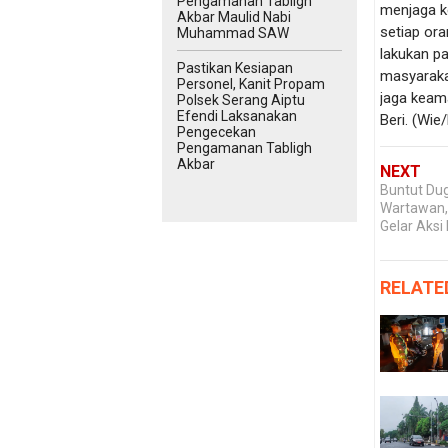
Pengamanan Tabligh
menjaga k
Akbar Maulid Nabi
setiap or
Muhammad SAW
lakukan pa
Pastikan Kesiapan
masyaraka
Personel, Kanit Propam
jaga keam
Polsek Serang Aiptu
Efendi Laksanakan
Beri. (Wie
Pengecekan
Pengamanan Tabligh
Akbar
NEXT
Buntut Du
Wartawan,
Gelar Aksi
RELATE