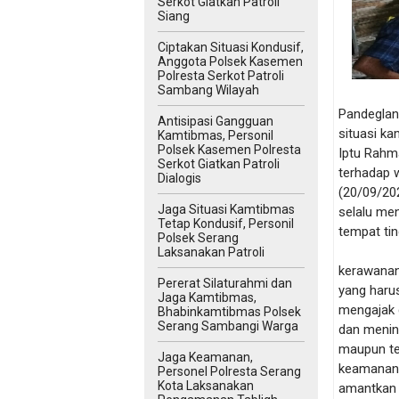
Serkot Giatkan Patroli
Siang
Ciptakan Situasi Kondusif,
Anggota Polsek Kasemen
Polresta Serkot Patroli
Sambang Wilayah
Pandeglan
Antisipasi Gangguan
situasi k
Kamtibmas, Personil
Polsek Kasemen Polresta
Iptu Rahm
Serkot Giatkan Patroli
terhadap 
Dialogis
(20/09/20
Jaga Situasi Kamtibmas
selalu me
Tetap Kondusif, Personil
tempat ti
Polsek Serang
Laksanakan Patroli
kerawanan 
Pererat Silaturahmi dan
yang harus
Jaga Kamtibmas,
mengajak 
Bhabinkamtibmas Polsek
Serang Sambangi Warga
dan menin
maupun te
Jaga Keamanan,
keamanan 
Personel Polresta Serang
Kota Laksanakan
amantkan 