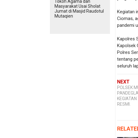
Tokoh Agama dan
Masyarakat Usai Sholat
Jumat di Masjid Raudotul
Kegiatan 
Mutaqien
Ciomas, a
pandemi un
Kapolres S
Kapolsek 
Polres Se
tentang p
seluruh l
NEXT
POLSEK M
PANDEGL
KEGIATAN 
RESMI.
RELATE