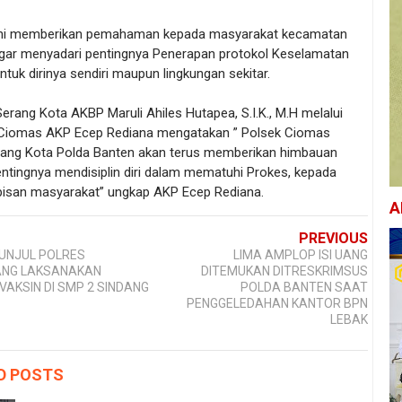
ini memberikan pemahaman kepada masyarakat kecamatan
gar menyadari pentingnya Penerapan protokol Keselamatan
tuk dirinya sendiri maupun lingkungan sekitar.
erang Kota AKBP Maruli Ahiles Hutapea, S.I.K., M.H melalui
Ciomas AKP Ecep Rediana mengatakan ” Polsek Ciomas
rang Kota Polda Banten akan terus memberikan himbauan
entingnya mendisiplin diri dalam mematuhi Prokes, kepada
apisan masyarakat” ungkap AKP Ecep Rediana.
A
PREVIOUS
UNJUL POLRES
LIMA AMPLOP ISI UANG
ANG LAKSANAKAN
DITEMUKAN DITRESKRIMSUS
VAKSIN DI SMP 2 SINDANG
POLDA BANTEN SAAT
PENGGELEDAHAN KANTOR BPN
LEBAK
D POSTS