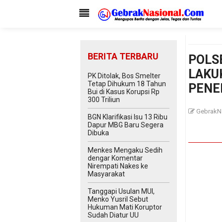
BERITA TERBARU
POLS
LAKU
PK Ditolak, Bos Smelter
Tetap Dihukum 18 Tahun
PENE
Bui di Kasus Korupsi Rp
300 Triliun
GebrakN
BGN Klarifikasi Isu 13 Ribu
Dapur MBG Baru Segera
Dibuka
Menkes Mengaku Sedih
dengar Komentar
Nirempati Nakes ke
Masyarakat
Tanggapi Usulan MUI,
Menko Yusril Sebut
Hukuman Mati Koruptor
Sudah Diatur UU