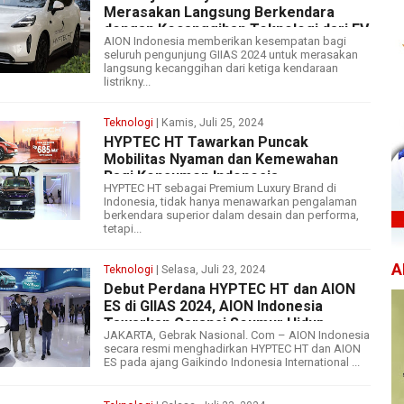
Merasakan Langsung Berkendara
dengan Kecanggihan Teknologi dari EV
AION Indonesia memberikan kesempatan bagi
AION
seluruh pengunjung GIIAS 2024 untuk merasakan
langsung kecanggihan dari ketiga kendaraan
listrikny...
Teknologi
| Kamis, Juli 25, 2024
HYPTEC HT Tawarkan Puncak
Mobilitas Nyaman dan Kemewahan
Bagi Konsumen Indonesia
HYPTEC HT sebagai Premium Luxury Brand di
Indonesia, tidak hanya menawarkan pengalaman
berkendara superior dalam desain dan performa,
tetapi...
A
Teknologi
| Selasa, Juli 23, 2024
Debut Perdana HYPTEC HT dan AION
ES di GIIAS 2024, AION Indonesia
Tawarkan Garansi Seumur Hidup
JAKARTA, Gebrak Nasional. Com – AION Indonesia
secara resmi menghadirkan HYPTEC HT dan AION
ES pada ajang Gaikindo Indonesia International ...