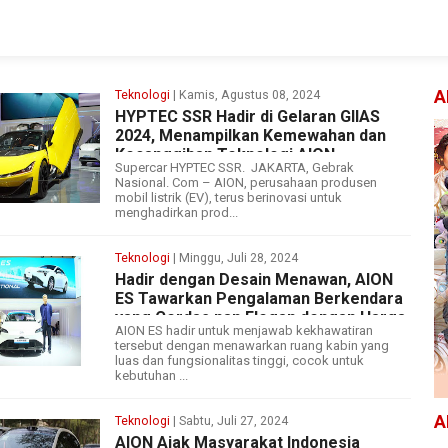
A
Teknologi
| Kamis, Agustus 08, 2024
HYPTEC SSR Hadir di Gelaran GIIAS
2024, Menampilkan Kemewahan dan
Kecanggihan Teknologi AION
Supercar HYPTEC SSR. JAKARTA, Gebrak
Nasional. Com – AION, perusahaan produsen
mobil listrik (EV), terus berinovasi untuk
menghadirkan prod...
Teknologi
| Minggu, Juli 28, 2024
Hadir dengan Desain Menawan, AION
ES Tawarkan Pengalaman Berkendara
yang Cerdas nan Elegan dengan Harga
AION ES hadir untuk menjawab kekhawatiran
Kompetitif
tersebut dengan menawarkan ruang kabin yang
luas dan fungsionalitas tinggi, cocok untuk
kebutuhan ...
A
Teknologi
| Sabtu, Juli 27, 2024
AION Ajak Masyarakat Indonesia