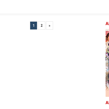
A
1
2
»
A