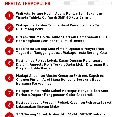
BERITA TERPOPULER
Walikota Serang Hadiri Acara Pentas Seni Sekaligus
Wisuda Tahfidz Qur'an di SMPN 5 Kota Serang
Wakapolda Banten Terima Hasil Penelitian dari Tim
Puslitbang Polri
Dirreskrimum Polda Banten Berikan Pemahaman UU ITE
Pada Kegiatan Seminar Hukum Di Unsera
Kapolresta Serang Kota Pimpin Upacara Penyerahan
Tugas dan Tanggung Jawab Wakapolresta Serang Kota
Kasihumas Polres Lebak: Kasus Dugaan Pelanggaran
Disiplin Anggota Polri Terkait Gadai Mobil Ditangani Bid
Propam Polda Banten
Hadapi Ancaman Musim Kemarau Ekstrem, Kapolres
Cilegon Pimpin Apel Siaga Bencana Berskala Besar
bersama Forkopimda
Pelapor Minta Polda Kalsel Percepat Penyelidikan Atas
Perkara Dugaan Penggunaan Gelar Akademik
Kesiapsiagaan, Personil Polsek Kasemen Polresta Serkot
Laksanakan Sispam Mako
SDN Serang 13 Ikuti Nobar Film "AKAL IMITASI" sebagai