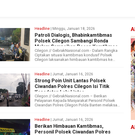
A
Headline
| Minggu, Januari 18, 2026
Patroli Dialogis, Bhabinkamtibmas
Polsek Cilegon Sambangi Ronda
Malam Sampaikan Pesan Kamtibmas
Cilegon // GebrakNasional.com - Dalam Rangka
Ciptakan situasi kamtibmas kondusif Polsek
Cilegon laksanakan himbauan kamtibmas ke...
Headline
| Jumat, Januari 16, 2026
Strong Poin Unit Lantas Polsek
Ciwandan Polres Cilegon Isi Titik
Kepadatan Lalu Lintas
Cilegon // GebrakNasional.com – Berikan
Pelayanan Kepada Masyarakat Personil Polsek
Ciwandan Polres Cilegon Polda Banten melaksa...
Headline
| Jumat, Januari 16, 2026
Berikan Himbauan Kamtibmas,
A
Personil Polsek Ciwandan Polres