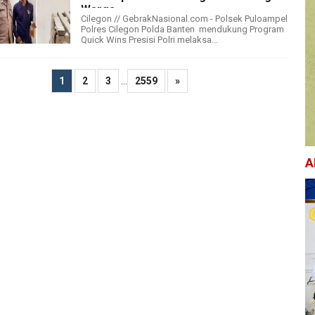
Warga
Cilegon // GebrakNasional.com - Polsek Puloampel
Polres Cilegon Polda Banten mendukung Program
Quick Wins Presisi Polri melaksa...
...
1
2
3
2559
»
A