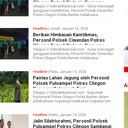
Cilegon Patroli Dialogis Bersama
Cilegon // GebrakNasional.com - Guna mencegah
Pengemudi Ojek
gangguan kamtibmas, Personil Polsek Ciwandan
Polres Cilegon Polda Banten melaksana...
Headline
| Jumat, Januari 16, 2026
Berikan Himbauan Kamtibmas,
Personil Polsek Ciwandan Polres
Cilegon Patroli Dialogis Bersama
Cilegon // GebrakNasional.com - Guna mencegah
Pengemudi Ojek
gangguan kamtibmas, Personil Polsek Ciwandan
Polres Cilegon Polda Banten melaksana...
Headline
| Rabu, Januari 14, 2026
Pantau Lahan Jagung oleh Personil
Polsek Puloampel Polres Cilegon
A
Bersama Kelompok Tani
Cilegon // GebrakNasional.com - Kapolsek
Puloampel Polres Cilegon Polda Banten dalam
pelaksanaan tugasnya melakukan kegiatan ber...
Headline
| Rabu, Januari 14, 2026
Jalin Silahturahmi, Personil Polsek
Puloampel Polres Cilegon Sambangi